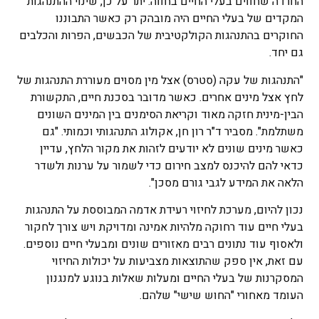
החרדה שחווים בעלי החיים בחווה. יתר על כן, שינוי ההתנהגות
המקדים של בעלי החיים היה מובהק רק כאשר התבוננו
החוקרים בהתנהגות הקולקטיבית של הכבשים, הפרות והכלבים
גם יחד.
"התנהגות של עקה (סטרס) אצל מין מסוים מעוררת התנהגות של
לחץ אצל מינים אחרים. כאשר מדובר בסכנת חיים, התקשורת
הבין-מינית חזקה מאוד וקריאת הסימנים בין המינים השונים
משתלמת". מסביר ד"ר רון חן, אקולוג התנהגותי וכמותי. "גם
כאשר מינים שונים לא יודעים לזהות את מקור הלחץ, עדיין
כדאי להם להיכנס למצב חירום כדי לשמור על ערנות ולשדר
הלאה את המידע לגבי גורם מסכן".
נכון להיום, מערכת לחיזוי רעידת אדמה המבוססת על התנהגות
בעלי חיים עוד רחוקה מלהיות אמינה ומדויקת ויש צורך לחקור
ולאסוף עוד נתונים רבים מאזורים שונים ומבעלי חיים נוספים.
עם זאת, אין ספק שהתוצאות מצביעות על יכולות החיזוי
המסקרנות של בעלי החיים ומעלות שאלות בנוגע למנגנון
העומד מאחורי "החוש שישי" שלהם.