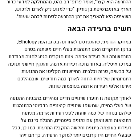
ההתרעה הוא קצר", אומר פרופ' דב בהט, מהמחלקה למדעי כדור
הארץ באוניברסיטת בן גוריון. "כדי למנוע נזק לאדם ולרכוש,
השאיפה היא להאריך את זמן ההתרעה לפחות לכמה שעות".
חשים ברעידה הבאה
במחקר הגרמני, שהתפרסם לאחרונה בכתב העת Ethology,
בדקו החוקרים האם התנהגות בעלי חיים משתנה בטרם
התרחשותה של רעידת אדמה. צוות חוקרים הגיע לחווה מבודדת
במרכז איטליה, באזור מוכה רעידות אדמה, והתקין חיישני תנועה
על כבשים, פרות וכלבים. החיישנים הקליטו את התנועות
היומיומיות של חיות החווה לאורך כמה חודשים, שבמהלכם
אירעו אלפי רעידות אדמה בעוצמות שונות.
לאורך תקופה זו תועדו שינויים חדים ומהירים בתבניות התנועה
של בעלי החיים, שחשפו שינויים קיצוניים בדפוסי ההתנהגות
שלהם בטווח של כמה שעות לפני רעידות אדמה. מניתוח
התוצאות והשוואתן עם נתונים סיסמיים, התגלה כי גם על
רעידות בעוצמה בינונית וחלשה התקבלו התרעות. כמו כן, ככל
שבעלי החיים היו קרובים יותר למוקד הרעידה, כך הם זיהו