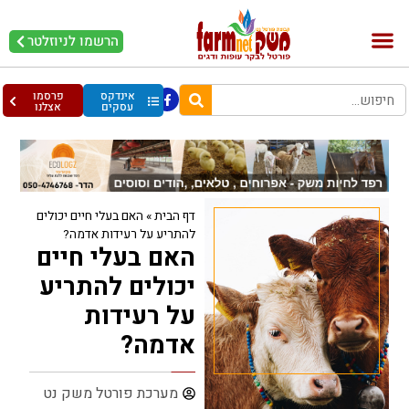
הרשמו לניוזלטר
בקר וחלב
בריאות מהחי
עופות וביצים
אינדקס
פרסמו
עסקים
אצלנו
דף הבית
»
האם בעלי חיים יכולים
להתריע על רעידות אדמה?
האם בעלי חיים
יכולים להתריע
על רעידות
אדמה?
מערכת פורטל משק נט