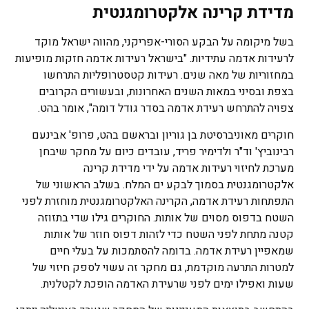
מדידת קרינה אלקטרומגנטית
בשל מיקומה על הבקע הסורי-אפריקני, מהווה ישראל מוקד
לרעידות אדמה עתידיות. "בישראל רעידות אדמה חזקות מופיעות
במחזוריות של מאה שנים. רעידות קטסטרופליות התרחשו
בצפת ובסיני במאות השנים האחרונות, ובעשורים הקרובים
צפויה להתרחש רעידת אדמה בסדר גודל דומה", אומר בהט.
חוקרים מאוניברסיטת בן גוריון ובראשם בהט, פרופ' אבינעם
רבינוביץ' וד"ר ולדימיר פריד, עובדים כיום על מחקר שיבחן
מערכת לחיזוי רעידות אדמה על ידי מדידת קרינה
אלקטרומגנטית בסמוך לבקע ים המלח. בשלב הראשוני של
התפתחות רעידת אדמה, הקרינה האלקטרומגנטית מוחזרת לפני
השטח בדפוס מסוים של אותות. החוקרים גילו שדי בתזוזה
קטנה מתחת לפני השטח כדי לזהות דפוס חוזר של אותות
שמאפיין רעידת אדמה. בדומה להסתמכות על בעלי חיים
למטרות התרעה מוקדמת, גם מחקר זה עשוי לספק חיזוי של
שעות ואפילו ימים לפני שרעידת האדמה הופכת לקטלנית.