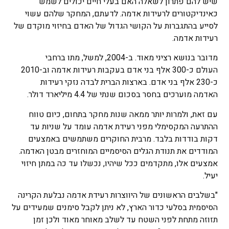
שיש להם פתרון לשאלה האם בעלי חיים יכולים לשמש
כאינדיקטורים לרעידות אדמה. לדעתם, המחקר שלהם עשוי
לסייע בהתגברות על הקושי הגדול של האדם בחיזוי מוקדם של
רעידות אדמה.
מדובר בנושא רציני מאוד. ב-2004, למשל, מתו ברחבי
העולם כ-300 אלף בני אדם בעקבות רעידות אדמה וב-2010
כ-230 אלף בני אדם. בארצות הברית לבדה נזקי רעידות
האדמה מוערכים בחסר בסכום שנתי של 4.4 מיליארד דולר.
עם זאת, ולמרות יותר ממאה שנות מחקר בתחום, כיום טווח
ההתרעה המקסימלי מפני רעידת אדמה עומד על שניות עד
דקות בודדות בלבד. מרבית החוקרים משתמשים באמצעים
המודדים את תנודת הגלים הסיסמיים המוחזרים מבטן האדמה.
אמצעים אלו, מתקדמים ככל שיהיו, נכשלו עד כה במתן חיזוי
יעיל.
"בשלבים הראשונים של היווצרות רעידת אדמה נבלעת הקרינה
הסיסמית בסלעי כדור הארץ, לא ניתן לקבל סימנים שמעידים על
תזוזה מתחת לפני השטח עד לשלב מאוחר מאוד ולכן זמן