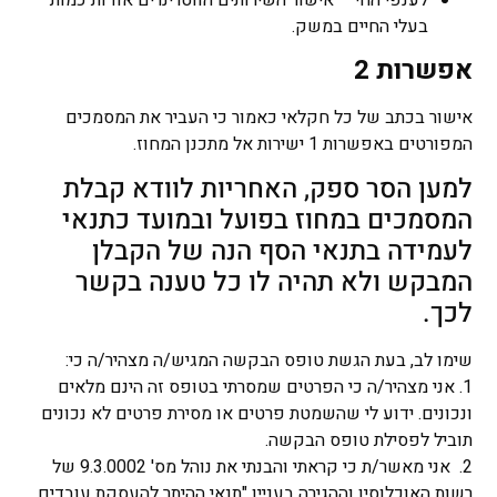
לענפי החי – אישור השירותים הווטרינרים אודות כמות
בעלי החיים במשק.
אפשרות 2
אישור בכתב של כל חקלאי כאמור כי העביר את המסמכים
המפורטים באפשרות 1 ישירות אל מתכנן המחוז.
למען הסר ספק, האחריות לוודא קבלת
המסמכים במחוז בפועל ובמועד כתנאי
לעמידה בתנאי הסף הנה של הקבלן
המבקש ולא תהיה לו כל טענה בקשר
לכך.
שימו לב, בעת הגשת טופס הבקשה המגיש/ה מצהיר/ה כי:
1. אני מצהיר/ה כי הפרטים שמסרתי בטופס זה הינם מלאים
ונכונים. ידוע לי שהשמטת פרטים או מסירת פרטים לא נכונים
תוביל לפסילת טופס הבקשה.
2. אני מאשר/ת כי קראתי והבנתי את נוהל מס' 9.3.0002 של
רשות האוכלוסין וההגירה בעניין "תנאי ההיתר להעסקת עובדים