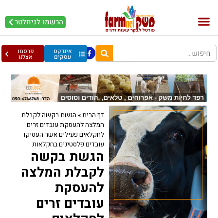
הרשמו לניוזלטר
בקר וחלב
בריאות מהחי
עופות וביצים
אינדקס
פרסמו
עסקים
אצלנו
דף הבית
»
הגשת בקשה לקבלת
המלצה להעסקת עובדים זרים
לחקלאים פעילים אשר העסיקו
עובדים פלסטינים בחקלאות
הגשת בקשה
לקבלת המלצה
להעסקת
עובדים זרים