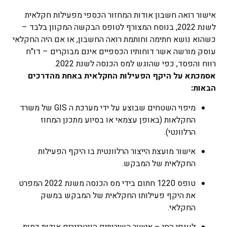
אישור רואה חשבון אודות המחזור הכספי מפעילות חקלאית
לשנת 2022, בנוסח המצורף לטופס הבקשה המקוון בלבד –
כשהוא נושא חתימה וחותמת רואה החשבון, או אם היה החקלאי
עוסק מורשה אשר דוחותיו הכספיים אינם מבוקרים – דו"ח
רווח והפסד, כפי שהוגש למס הכנסה לשנת 2022.
אסמכתא על היקף הפעילות החקלאית באחת מהדרכים
הבאות:
מיפוי השטחים שבוצע על ידי מערכת ה GIS של משרד
החקלאות (באופן עצמאי או בסיוע מתכנן המחוז
הרלוונטי).
אישור מועצת הייצור הרלוונטית בו היקף הפעילות
החקלאית של המבקש.
טופס 1220 חתום בידי מס הכנסה משנת 2022 המפרט
את היקף פעילותו החקלאית של המבקש במשק
החקלאי.