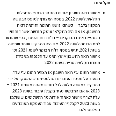
חקלאים :
אישור רואה חשבון אודות המחזור הכספי מפעילות
חקלאית לשנת 2022, בנוסח המצורף לטופס הבקשה
המקוון בלבד – כשהוא נושא חתימה וחותמת רואה
החשבון, או אם היה החקלאי עוסק מורשה אשר דוחותיו
הכספיים אינם מבוקרים – דו"ח רווח והפסד, כפי שהוגש
למס הכנסה לשנת 2022. אם היה המבקש שומר שמיטה
בשנת 2021, יגיש בנוסף דו"ח מבוקר לשנת 2021 וכן
אישור רואה החשבון/יועץ המס על הכנסות ממכירת
תוצרת חקלאית טרייה בשנת 2023.
אישור חתום ע"י רואה חשבון או תצהיר חתום ע"י עו"ד,
המעיד על מספר העובדים הפלסטינים שהועסקו על ידי
המבקש במשרה מלאה לכל חודש מאחת משנים 2021 –
2023 או אם המבקש נעזר בקבלן עיבוד בשנת 2023,
עליו לצרף אישור כאמור אודות סך התשלומים ששולמו
בשנת 2023 לקבלן/י העיבוד עבור העסקת העובד/ים
הפלסטיני/ם. .