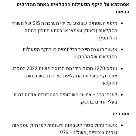
אסמכתא על היקף הפעילות החקלאית באחת מהדרכים
הבאות:
מיפוי השטחים שבוצע על ידי מערכת ה GIS של משרד
החקלאות (באופן עצמאי או בסיוע מתכנן המחוז
הרלוונטי).
אישור מועצת הייצור הרלוונטית בו היקף הפעילות
החקלאית של המבקש.
טופס 1220 חתום בידי מס הכנסה משנת 2022 המפרט
את היקף פעילותו החקלאית של המבקש במשק
החקלאי.
לענפי החי – אישור השירותים הווטרינרים אודות כמות
בעלי החיים במשק.
מעבדים:
אישור ניהול ספרי חשבונות ורשומות לפי חוק עסקאות
גופים ציבוריים, תשל"ו – 1976.