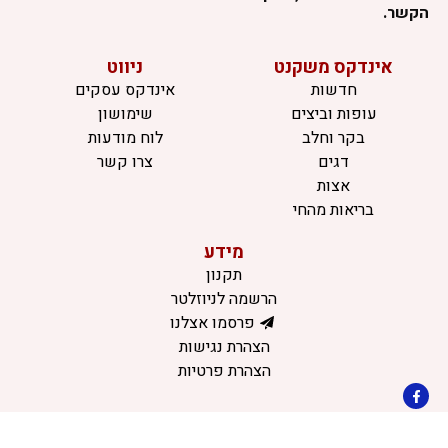
הקשר.
אינדקס משקנט
ניווט
חדשות
אינדקס עסקים
עופות וביצים
שימושון
בקר וחלב
לוח מודעות
דגים
צרו קשר
אצות
בריאות מהחי
מידע
תקנון
הרשמה לניוזלטר
פרסמו אצלנו
הצהרת נגישות
הצהרת פרטיות
©כל הזכויות שמורות למשק נט (נוסד בשנת 2011)
דיביין אתרים