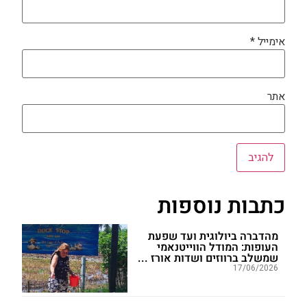
אימייל
*
אתר
כתבות נוספות
מהדברה ביולוגית ועד שפעת
העופות: המודל הווייטנאמי
שמשלב ברווזים ושדות אורז ...
17/06/2026