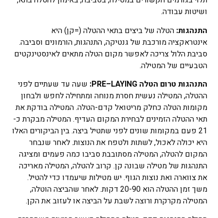
תלוי בגורמים הקשורים במטילה, בסביבה, באימון להטלה בתא,
ושיטות עבודה.
התנהגות:
הטלה של ביצים בתאי ההטלה (=קן) היא
אינטראקציה מורכבת של גנטיקה, התנהגות, הורמונים וסביבה.
סביבת הלול צריכה לאפשר מקום הטלה מתאים לאינסטינקטים
הטבעיים של המטילה.
התנהגות טרום הטלה
LAYING
–
PRE
:
שעה עד שעתיים לפני
ההטלה, המטילה נעשית חסרת מנוחה ומתחילה לחפש ולבחון
מקומות הטלה כחלק מריטואל קדם-הטלה. המטילה בודקת את
תאי ההטלה הזמינים לבחירת המקום העדיף. המטילה מבקרת כ-
21 פעם במקומות שונים לפני שתטיל ביצה. בין הביקורים האלו
היא יכולה לאכול, לשתות ולטפח את הנוצות. לאחר שנבחר
המקום להטלה, המטילה מסתובבת סביבו כמה פעמים ומציגה
התנהגות של מטילה שבונה קן. קרוב להטלה, המטילה מאריכה
את צווארה ואת נוצות הגוף. יש מטילות שיעמדו כדי להטיל.
משך זמן ההטלה הוא 20-90 דקות. לאחר שהביצה הוטלה,
המטילה מקרקרת ורוצה לשבת על הביצה או לעזוב את הקן.