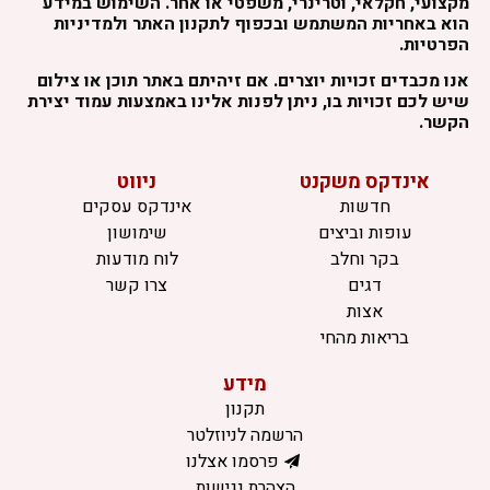
מקצועי, חקלאי, וטרינרי, משפטי או אחר. השימוש במידע
הוא באחריות המשתמש ובכפוף לתקנון האתר ולמדיניות
הפרטיות.
אנו מכבדים זכויות יוצרים. אם זיהיתם באתר תוכן או צילום
שיש לכם זכויות בו, ניתן לפנות אלינו באמצעות עמוד יצירת
הקשר.
אינדקס משקנט
ניווט
חדשות
אינדקס עסקים
עופות וביצים
שימושון
בקר וחלב
לוח מודעות
דגים
צרו קשר
אצות
בריאות מהחי
מידע
תקנון
הרשמה לניוזלטר
פרסמו אצלנו
הצהרת נגישות