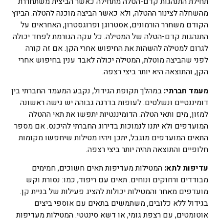
תחילת התנהגות קדם-הטלה מתחילה כאשר הביצית משתחררת
מהשחלה לצינור ההטלה, ולא כאשר הביצה מוכנה להטלה. הביוץ
הקודם משחרר הורמונים, אסטרוגן ופרוגסטרון, האחראים על
התנהגות קדם-הטלה של המטילה. כל עקה הגורמת לפחד יכולה
לגרום למטילה להשהות את החיפוש אחרי הקן. אם זה קורה
לפני שהביצה מוטלת, המטילה יכולה לאבד ענין בחיפוש אחרי
הקן, והתוצאה היא יותר ביצי רצפה.
מעמד חברתי:
במהלך תקופת הגידול, נקבע המעמד החברתי בין
דומיננטיים ונשלטים. לעופות בדרגה גבוהה יש גישה ראשונה
למזון, מים ותאי הטלה. הדומיננטיות יתפשו את תאי ההטלה
המועדפים ולא יתנו לנמוכות בדירוג החברתי להיכנס. אם מספר
התאים המועדפים מוגבל, יתכן ויהיו מטילות שיחפשו מקומות
חלופיים והתוצאה תהיה יותר ביצי רצפה.
עדיפות לתא:
המטילות מעדיפות תאים חשוכים, חמימים
מבודדים ורחוקים ונוחים. תאים עם ריפוד, כמו: נסורת וקש
מועדפים מאחר והמטילות יכולות להציג פעילות של בניית קן.
בגידול ללא כלובים, משתמשים בתאים עם אוספי ביצים
אוטומטים, עם רצפת גומי, או דשא סינטטי. המטילות מעדיפות