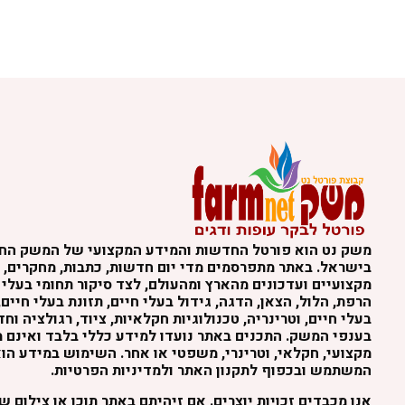
משק נט הוא פורטל החדשות והמידע המקצועי של המשק הח
בישראל. באתר מתפרסמים מדי יום חדשות, כתבות, מחקרים, נ
מקצועיים ועדכונים מהארץ ומהעולם, לצד סיקור תחומי בעלי 
הרפת, הלול, הצאן, הדגה, גידול בעלי חיים, תזונת בעלי חיים,
בעלי חיים, וטרינריה, טכנולוגיות חקלאיות, ציוד, רגולציה וח
בענפי המשק. התכנים באתר נועדו למידע כללי בלבד ואינם מה
מקצועי, חקלאי, וטרינרי, משפטי או אחר. השימוש במידע הו
המשתמש ובכפוף לתקנון האתר ולמדיניות הפרטיות.
אנו מכבדים זכויות יוצרים. אם זיהיתם באתר תוכן או צילום 