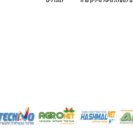
למגדלי הלולים למעלה מ-70 מיליון ש"ח
למגדלים