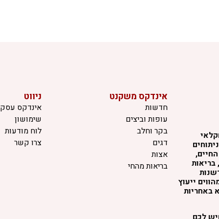
אינדקס משקנט
ניווט
חדשות
אינדקס עסקי
עופות וביצים
שימושון
בקר וחלב
לוח מודעות
קלאי
דגים
צרו קשר
יתוחים
החיים,
אצות
 בריאות
בריאות מהחי
דשנות
ווים ייעוץ
א באחריות
שיש לכם