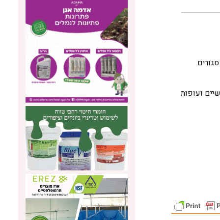
העופות במבנים סגורים
שיים ועופות