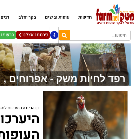
חדשות
עופות וביצים
בקר וחלב
דגים
פרסמו אצלנו
הרשמו ל
דף הבית
»
היערכות למגדלי 
היערכו
העופות 2025 – 26