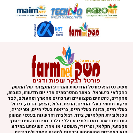
משק נט הוא פורטל החדשות והמידע המקצועי של המשק
החקלאי בישראל. באתר מתפרסמים מדי יום חדשות, כתבות,
מחקרים, ניתוחים מקצועיים ועדכונים מהארץ ומהעולם, לצד
סיקור תחומי בעלי החיים, הרפת, הלול, הצאן, הדגה, גידול
בעלי חיים, תזונת בעלי חיים, בריאות בעלי חיים, וטרינריה,
טכנולוגיות חקלאיות, ציוד, רגולציה וחדשנות בענפי המשק.
התכנים באתר נועדו למידע כללי בלבד ואינם מהווים ייעוץ
מקצועי, חקלאי, וטרינרי, משפטי או אחר. השימוש במידע
הוא באחריות המשתמש ובכפוף לתקנון האתר ולמדיניות