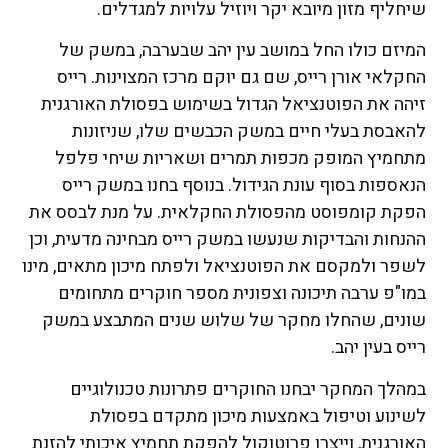
שיחליף מזון מיובא יקר ויוזיל עלויות למגדלים.
המיזם כולו החל במושב עין יהב שבערבה, במשק של
החקלאי אורן רייס, שם גם יוקם מרכז המצוינות. רייס
זיהה את הפוטנציאל הגדול בשימוש בפסולת האורגנית
להאבסת בעלי חיים במשק הכבשים שלו, שניזונות
מתחמיץ המופק מכפות תמרים ושאריות שיחי פלפל
הנאספות בסוף עונת הגידול. בנוסף בחנו במשק רייס
הפקת קומפוסט מהפסולת החקלאית. על מנת לבסס את
ההנחות והבדיקות שנעשו במשק רייס מבחינה מדעית, וכן
לשפר ולמקסם את הפוטנציאל ולפתח מיכון מתאים, מינו
במו"פ ערבה תיכונה וצפונית מספר חוקרים מתחומים
שונים, שהחלו מחקר של שלוש שנים המתבצע במשק
רייס בעין יהב.
במהלך המחקר יבחנו החוקרים פתרונות טכנולוגיים
לשינוע וטיפול באמצעות מיכון מתקדם בפסולת
האורגנית, וייצרו פרוטוקול להפקת תחמיץ איכותי להזנת