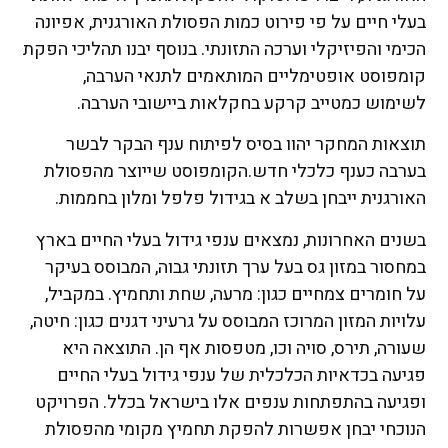
בעלי חיים על פי פירוט כמות הפסולת האורגנית, אפיונה
הכימי והפיזיקלי וערכה התזונתי. בנוסף יבנו תהליכי הפקת
קומפוסט אופטימליים המותאמים לתנאי הערבה,
לשימוש כמטייב קרקע בחקלאות ביישובי הערבה.
תוצאות המחקר יהוו בסיס לפיתוח ענף הבקר לבשר
בערבה כענף כלכלי חדש.הקומפוסט שייוצר מהפסולת
האורגנית ייבחן בשלב א בגידול פלפל ומלון בחממות.
בשנים האחרונות, נמצאים ענפי גידול בעלי החיים בארץ
במחסור במזון גס בעל ערך תזונתי גבוה, המבוסס בעיקר
על חומרים צמחיים כגון: מרעה, שחת ותחמיץ. במקביל,
עלויות המזון המרוכז המבוסס על גרעיני דגנים כגון: חיטה,
שעורה, תירס, סויה וכו, מטפסות אף הן. התוצאה היא
פגיעה בכדאיות הכלכלית של ענפי גידול בעלי החיים
ופגיעה בהתפתחות ענפים אלו בישראל בכלל. הפרויקט
הנוכחי יבחן אפשרות להפקת תחמיץ מקומי מהפסולת