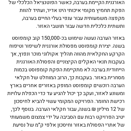
האורגנית הקיימת בערבה, כאשר הפוטנציאל הכלכלי של
הפקת תחמיץ מקומי איכותי הינו אדיר, ועתיד להוות
מקפצה משמעותית עבור ענפי בעלי החיים בערבה,
ותשתית כלכלית חדשה עבור תושבי האזור.
באזור הערבה נעשה שימוש בכ-150,000 קוב קומפוסט
בשנה. יצירת קומפוסט מפסולת אורגנית לשיפור וטיפוח
הקרקע החקלאית מהווה תהליך אקולוגי מוכר ונפוץ, אך
בעקבות תנאי האקלים הקיצוניים והפסולת האורגנית
הייחודית בערבה לא מתקיימת הפקת קומפוסט בכמות
מסחרית באזור. בעקבות כך, הרוב המוחלט של חקלאי
הערבה רוכשים קומפוסט המופק באזורים אחרים בארץ
ומשונע לאזור, ועקב כך יכול להגיע עד כדי הכפלת עלויות
רכישת החומר. הפרויקט המקומי עשוי להביא לחיסכון
של 12 מיליון ₪ בשנה, עבור חקלאי הערבה. בנוסף לכך,
יטיב הפרויקט רבות עם הסביבה על ידי צמצום משמעותי
של אתרי הפסולת באזור וחיסכון אלפי ק״מ של נסיעת