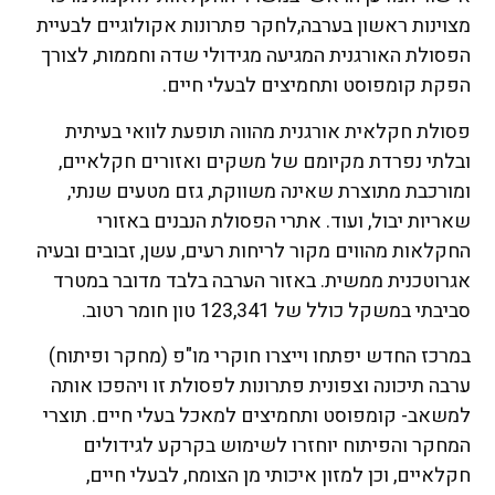
מצוינות ראשון בערבה,לחקר פתרונות אקולוגיים לבעיית
הפסולת האורגנית המגיעה מגידולי שדה וחממות, לצורך
הפקת קומפוסט ותחמיצים לבעלי חיים.
פסולת חקלאית אורגנית מהווה תופעת לוואי בעיתית
ובלתי נפרדת מקיומם של משקים ואזורים חקלאיים,
ומורכבת מתוצרת שאינה משווקת, גזם מטעים שנתי,
שאריות יבול, ועוד. אתרי הפסולת הנבנים באזורי
החקלאות מהווים מקור לריחות רעים, עשן, זבובים ובעיה
אגרוטכנית ממשית. באזור הערבה בלבד מדובר במטרד
סביבתי במשקל כולל של 123,341 טון חומר רטוב.
במרכז החדש יפתחו וייצרו חוקרי מו"פ (מחקר ופיתוח)
ערבה תיכונה וצפונית פתרונות לפסולת זו ויהפכו אותה
למשאב- קומפוסט ותחמיצים למאכל בעלי חיים. תוצרי
המחקר והפיתוח יוחזרו לשימוש בקרקע לגידולים
חקלאיים, וכן למזון איכותי מן הצומח, לבעלי חיים,