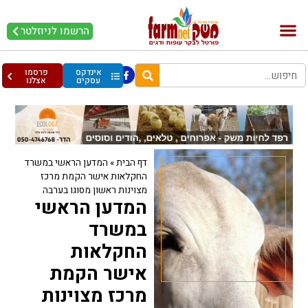
הרשמו לניוזלטר
בקר וחלב
בריאות מהחי
עופות וביצים
אינדקס
פרסמו
עסקים
אצלנו
דף הבית
»
המדען הראשי במשרד
החקלאות אישר הקמת מרכז
מצוינות ראשון מסוגו בערבה
המדען הראשי
במשרד
החקלאות
אישר הקמת
מרכז מצוינות