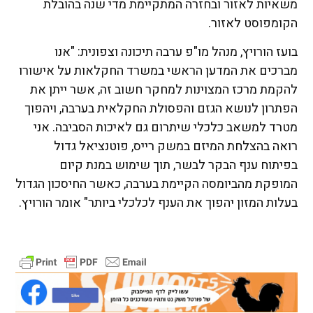
משאיות לאזור ובחזרה המתקיימת מדי שנה בהובלת
הקומפוסט לאזור.
בועז הורויץ, מנהל מו"פ ערבה תיכונה וצפונית: "אנו
מברכים את המדען הראשי במשרד החקלאות על אישורו
להקמת מרכז המצוינות למחקר חשוב זה, אשר ייתן את
הפתרון לנושא הגזם והפסולת החקלאית בערבה, ויהפוך
מטרד למשאב כלכלי שיתרום גם לאיכות הסביבה. אני
רואה בהצלחת המיזם במשק רייס, פוטנציאל גדול
בפיתוח ענף הבקר לבשר, תוך שימוש במנת קיום
המופקת מהביומסה הקיימת בערבה, כאשר החיסכון הגדול
בעלות המזון יהפוך את הענף לכלכלי ביותר" אומר הורויץ.