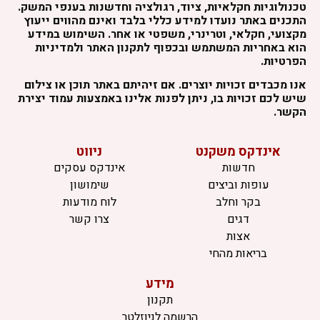
טכנולוגיות חקלאיות, ציוד, רגולציה וחדשנות בענפי המשק.
התכנים באתר נועדו למידע כללי בלבד ואינם מהווים ייעוץ
מקצועי, חקלאי, וטרינרי, משפטי או אחר. השימוש במידע
הוא באחריות המשתמש ובכפוף לתקנון האתר ולמדיניות
הפרטיות.
אנו מכבדים זכויות יוצרים. אם זיהיתם באתר תוכן או צילום
שיש לכם זכויות בו, ניתן לפנות אלינו באמצעות עמוד יצירת
הקשר.
אינדקס משקנט
ניווט
חדשות
אינדקס עסקים
עופות וביצים
שימושון
בקר וחלב
לוח מודעות
דגים
צרו קשר
אצות
בריאות מהחי
מידע
תקנון
הרשמה לניוזלטר