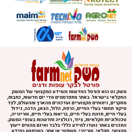
משק נט הוא פורטל החדשות והמידע המקצועי של המשק
החקלאי בישראל. באתר מתפרסמים מדי יום חדשות, כתבות,
מחקרים, ניתוחים מקצועיים ועדכונים מהארץ ומהעולם, לצד
סיקור תחומי בעלי החיים, הרפת, הלול, הצאן, הדגה, גידול
בעלי חיים, תזונת בעלי חיים, בריאות בעלי חיים, וטרינריה,
טכנולוגיות חקלאיות, ציוד, רגולציה וחדשנות בענפי המשק.
התכנים באתר נועדו למידע כללי בלבד ואינם מהווים ייעוץ
מקצועי, חקלאי, וטרינרי, משפטי או אחר. השימוש במידע