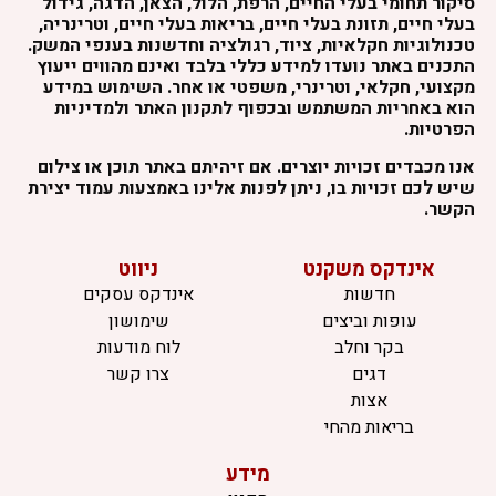
סיקור תחומי בעלי החיים, הרפת, הלול, הצאן, הדגה, גידול
בעלי חיים, תזונת בעלי חיים, בריאות בעלי חיים, וטרינריה,
טכנולוגיות חקלאיות, ציוד, רגולציה וחדשנות בענפי המשק.
התכנים באתר נועדו למידע כללי בלבד ואינם מהווים ייעוץ
מקצועי, חקלאי, וטרינרי, משפטי או אחר. השימוש במידע
הוא באחריות המשתמש ובכפוף לתקנון האתר ולמדיניות
הפרטיות.
אנו מכבדים זכויות יוצרים. אם זיהיתם באתר תוכן או צילום
שיש לכם זכויות בו, ניתן לפנות אלינו באמצעות עמוד יצירת
הקשר.
אינדקס משקנט
ניווט
חדשות
אינדקס עסקים
עופות וביצים
שימושון
בקר וחלב
לוח מודעות
דגים
צרו קשר
אצות
בריאות מהחי
מידע