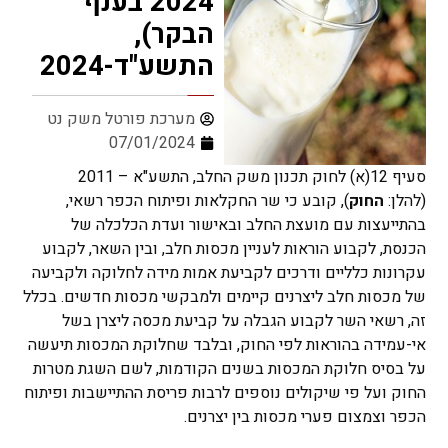
2024 בענף
הבקר),
התשע"ד-2024
מערכת פורטל משק נט
07/01/2024
סעיף 12(א) לחוק תכנון משק החלב, התשע"א – 2011
(להלן:
החוק
), קובע כי שר החקלאות ופיתוח הכפר רשאי,
בהתייעצות עם מועצת החלב ובאישור ועדת הכלכלה של
הכנסת, לקבוע הוראות לעניין מכסות חלב, ובין השאר, לקבוע
עקרונות כלליים ודרכים לקביעת אמות מידה לחלוקה ולקביעה
של מכסות חלב ליצרנים קיימים ולמבקשי מכסות חדשים. בכלל
זה, רשאי השר לקבוע הגבלה על קביעת מכסה ליצרן בשל
אי-עמידה בהוראות לפי החוק, ובלבד שחלוקת המכסות תיעשה
על בסיס חלוקת המכסות בשנים הקודמות, לשם השגת מטרות
החוק ועל פי שיקולים נוספים לרבות פריסת ההתיישבות ופיתוח
הכפר וצמצום פערי מכסות בין יצרנים.