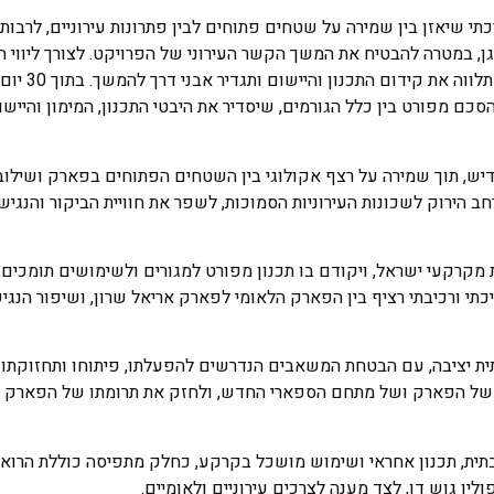
 שיאזן בין שמירה על שטחים פתוחים לבין פתרונות עירוניים, לרבות 
ן, במטרה להבטיח את המשך הקשר העירוני של הפרויקט. לצורך ליווי 
ועדת היגוי בין משרדית בהשתתפות כלל הגורמים ה
 ובתוך 180 יום תתבצע חתימה על הסכם מפורט בין כלל הגורמים, שיסדיר את היבטי התכנון, המימון והי
יש, תוך שמירה על רצף אקולוגי בין השטחים הפתוחים בפארק ושילוב
ב הירוק לשכונות העירוניות הסמוכות, לשפר את חוויית הביקור והנגישו
רקעי ישראל, ויקודם בו תכנון מפורט למגורים ולשימושים תומכים, 
כתי ורכיבתי רציף בין הפארק הלאומי לפארק אריאל שרון, ושיפור הנגי
ית יציבה, עם הבטחת המשאבים הנדרשים להפעלתו, פיתוחו ותחזוקתו
ח של הפארק ושל מתחם הספארי החדש, ולחזק את תרומתו של הפארק כע
תית, תכנון אחראי ושימוש מושכל בקרקע, כחלק מתפיסה כוללת הרוא
ן גוש דן, לצד מענה לצרכים עירוניים ולאומיים.