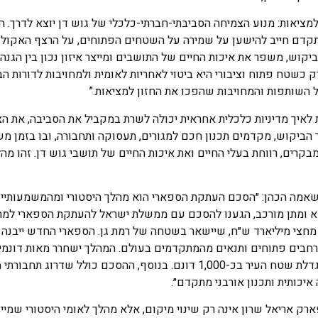
למציאות: מנוע הצמיחה הסביבתי-חברתי-כלכלי של גוש דן יוצא לדרך.
תקדם חייב להישען על שמירה על השטחים הפתוחים, על הרצף האקולוג
יקוש, משפר את איכות החיים של התושבים ומייצר איזון נכון בין הגנה
 כשטח פתוח וציבורי היא ביטוי לאחריות לאומית ולמחויבות לדורות הב
 השותפות והמחויבות שהפכו את החזון למציאות.”
לאיך מדיניות כלכלית אחראית יכולה לשרת במקביל את הסביבה, את הצ
הביקוש, מקדמים תכנון חכם למגורים, תעסוקה ותחבורה, ובו בזמן מ
רים, רווחת בעלי החיים ואת איכות החיים של תושבי גוש דן. זהו מהל
 שאמה הכהן: ״הסכם העתקת הספארי הוא מהלך היסטורי ומהמשמעותיים
א ומתן מורכב, הגענו להסכם עם ממשלת ישראל להעתקת הספארי למ
מחצי מיליארד ש״ח, שיישאר בשטחה של רמת גן. הספארי החדש ייבנה 
רחבים פתוחים ותנאים מהמתקדמים בעולם. המהלך ישחרר מאות דונמ
ירוק, יאפשר הרחבה משמעותית של הפארק הלאומי, ייעור נרחב והגדלת שטח העיר בכ-1,000 דונם. בנוסף, ההסכם כולל 
ק אריאל שרון אינה רק שינוי מיקום, אלא מהלך לאומי היסטורי שמייצ