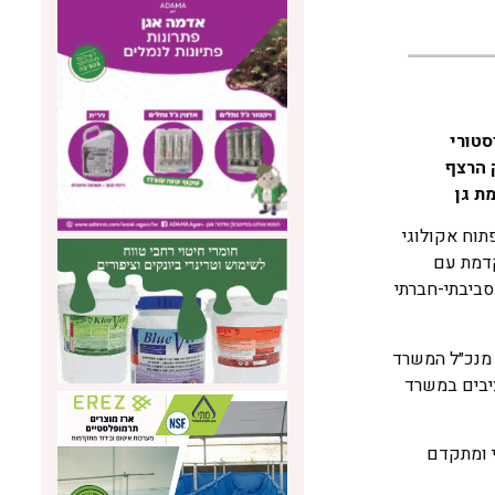
סטורי
 הרצף
ת גן
תוח אקולוגי
קדמת עם
סביבתי-חברתי
; מנכ״ל המשרד
ציבים במשרד
י ומתקדם