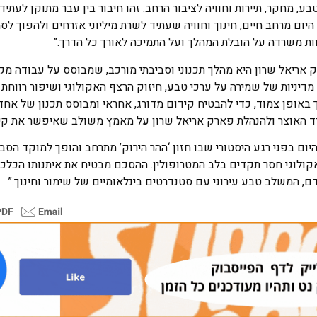
 מחקר, תיירות וחוויה לציבור הרחב. זהו חיבור בין עבר מתוקן לעתיד
היום מרחב חיים, חינוך וחוויה שעתיד לשרת מיליוני אזרחים ולהפוך ל
וות משרדה על הובלת המהלך ועל התמיכה לאורך כל הדרך.”
ריאל שרון היא מהלך תכנוני וסביבתי מורכב, שמבוסס על עבודה מק
דיניות של שמירה על ערכי טבע, חיזוק הרצף האקולוגי ושיפור רווחת 
ך באופן צמוד, כדי להבטיח קידום מדורג, אחראי ומבוסס תכנון של אח
רד האוצר ולהנהלת פארק אריאל שרון על מאמץ משולב שאיפשר את קיד
יום בפני רגע היסטורי שבו חזון ‘ההר הירוק’ מתרחב והופך למוקד הסביב
ף אקולוגי חסר תקדים בלב המטרופולין. ההסכם מבטיח את איתנותו הכל
, המשלב טבע עירוני עם סטנדרטים בינלאומיים של שימור וחינוך.”