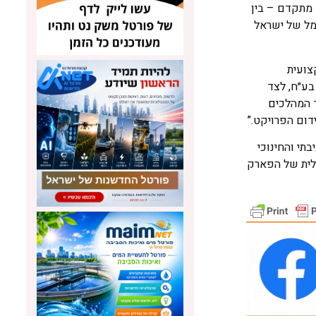
 מתקדם – בין
סמל של ישראל
צועית
בע״ח, לצד
ד המהלכים
ום הפרויקט.”
תי והחינוכי
כלית של הפארק