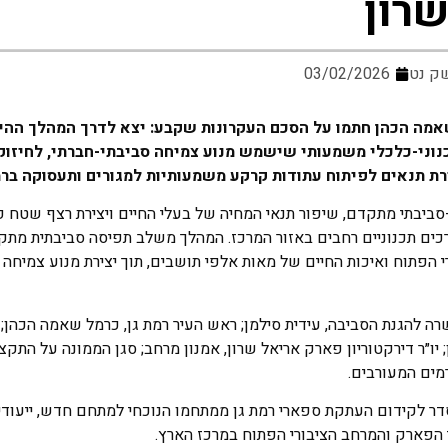
רון
ק נט
03/02/2026
אמה הכהן חתמו על הסכם העקרונות שקבע: יצא לדרך המהלך ההי
וני-כלכלי משמעותי שישמש מנוע צמיחה סביבתי-חברתי, לחיזוק
צירת תנאים לפיתוח עתודות קרקע משמעותיות למגורים ותעסוקה ברמ
בתי מתקדם, שיפור תנאי המחיה של בעלי החיים ויצירת רצף שטח פ
רכים תכנוניים רחבים באזור המרכז. המהלך משלב תפיסה סביבתית מת
 הפתוח ואיכות החיים של מאות אלפי תושבים, תוך יצירת מנוע צמיחה 
עמד השרה להגנת הסביבה, עידית סילמן; ראש העיר רמת גן, כרמל שאמה הכהן
; יו״ר דירקטוריון פארק אריאל שרון, אמנון מרחב; סגן הממונה על התק
רמים המעורבים.
סדר לקידום העתקת ספארי רמת גן ממתחמו הנוכחי למתחם חדש, ייעוד
הפארק והמרחב הציבורי הפתוח במרכז הארץ.