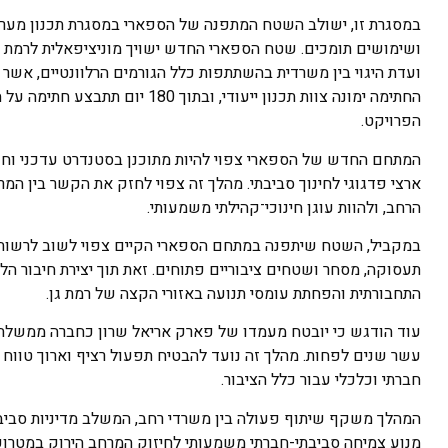
במסגרת זו, ישולב השטח המתפנה של הספארי במסגרת תכנון מערכתי
ושימושים תומכים. שטח הספארי החדש ישויך מוניציפאלית לרמת ג
החתימה ימונה צוות תכנון ייעודי,
הפרויקט.
המתחם החדש של הספארי צפוי להיות מתוכנן בסטנדרט עדכני וחד
ארצי פדגוגי לחינוך סביבתי. מהלך זה צפוי לחזק את הקשר בין המרח
הרחב, ולהוות עוגן חינוכי־קהילתי משמעותי.
במקביל, השטח שיתפנה במתחם הספארי הקיים צפוי לשוב לרשות מק
תעסוקה, מסחר ושטחים ציבוריים פתוחים. זאת תוך יצירת חיבור הלי
התחבורתית והפחתת עומסי תנועה באזורי הקצה של רמת גן.
עוד הודגש כי יובטח מעמדו של פארק אריאל שרון כחברה ממשלת
עשר שנים לפחות. מהלך זה נועד להבטיח תפעול רציף וארוך טוו
חברתי וכלכלי עבור כלל הציבור.
המהלך משקף שיתוף פעולה בין משרדי רחב, המשלב מדיניות סביב
מנוע צמיחה סביבתי-חברתי משמעותי לחיזוק המרחב הירוק במטרופולי