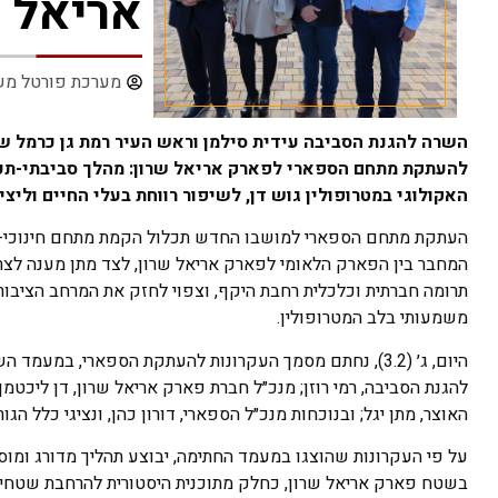
אריאל ש
מערכת פורטל מש
השרה להגנת הסביבה עידית סילמן וראש העיר רמת גן כרמל ש
להעתקת מתחם הספארי לפארק אריאל שרון: מהלך סביבתי-תכנ
האקולוגי במטרופולין גוש דן, לשיפור רווחת בעלי החיים ולי
העתקת מתחם הספארי למושבו החדש תכלול הקמת מתחם חינוכי-סבי
המחבר בין הפארק הלאומי לפארק אריאל שרון, לצד מתן מענה לצ
תרומה חברתית וכלכלית רחבת היקף, וצפוי לחזק את המרחב הציבורי
משמעותי בלב המטרופולין.
היום, ג׳ (3.2), נחתם מסמך העקרונות להעתקת הספארי, במ
להגנת הסביבה, רמי רוזן; מנכ״ל חברת פארק אריאל שרון, דן ליכטמן
האוצר, מתן יגל; ובנוכחות מנכ״ל הספארי, דורון כהן, ונציגי כלל הגו
על פי העקרונות שהוצגו במעמד החתימה, יבוצע תהליך מדורג ומו
בשטח פארק אריאל שרון, כחלק מתוכנית היסטורית להרחבת שטחי 