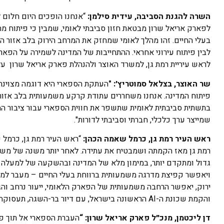
השרה להגנת הסביבה, עידית סילמן:
“אנחנו הופכים היום חלום 
לפארק אריאל שרון מבטאת חזון סביבתי לאומי, שמבין כי פיתוח מ
בעלי החיים. זהו מהלך לאומי שמחזק את המרחב הירוק בלב אזור הב
לבין פיתוח עירוני אחראי. ההתחייבות של המדינה לשמירה על הפארק
לראש עיריית רמת גן, למשרד האוצר ולהנהלת פארק אריאל שרון על
שר האוצר, בצלאל סמוטריץ׳: "
העתקת הספארי היא דוגמה מצוינת 
פיתוח המדינה. אנחנו משחררים עתודת קרקע משמעותית בלב אזור 
בתשתית סביבתית לאומית שתשפר את חווית הספארי עבור ציבור המבק
שמייצר ערך כלכלי, חברתי וסביבתי לדורות".
ראש העיר רמת גן, כרמל שאמה הכהן:
“ראש העיר רמת גן, כרמל
רמת גן מאז הקמתה ושמבטיח את עתידה. לאחר יותר משנה של מש
גדול ומתקדם יותר, במימון מלא של המדינה ובהשקעה של למעלה 
ויאפשר קפיצת מדרגה משמעותית ברווחת בעלי החיים – מעבר למ
והקמת שכונת ה-AI הראשונה בישראל, עם דיור בר-השגה, תעסוקה איכותית ותכנון אורבני מתקדם״.
דן ליכטמן, מנכ״ל פארק אריאל שרון: “
העברת הספארי אל תוך פאר