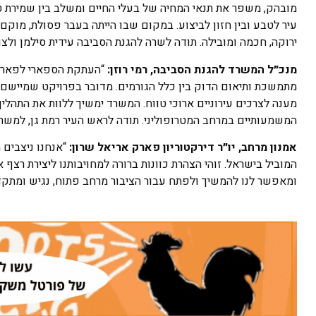
מובהק, משפר את תנאי המחיה של בעלי החיים ומשלב בין שמירת טבע,
עיר לטבע ובין חזון לביצוע. במקום שבו הייתה בעבר פסולת, מוקם 
ירוקה, חכמה ומובילה. תודה לשרה להגנת הסביבה עידית סילמן ולצ
מנכ״ל המשרד להגנת הסביבה, רמי רוזן:
“העתקת הספארי לפארק א
מתמשכת ותיאום הדוק בין כלל הגורמים. מדובר בפרויקט שמיישם מ
מענה לצרכים עירוניים ארוכי טווח. המשרד ימשיך ללוות את התהלי
המשמעותיים במרחב המטרופוליני. תודה לראש העיר רמת גן, למש
אמנון מרחב, יו״ר דירקטוריון פארק אריאל שרון:
“אנחנו ניצבים ה
המוביל בישראל. זוהי הצהרת כוונות ברורה למחויבותנו ליצירת רצ
ומאפשר לנו להמשיך ולפתח עבור הציבור מרחב פתוח, נגיש ומתקדם