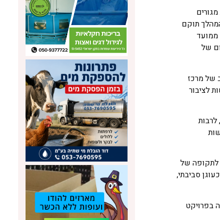
מגורים
המהלך תוקם
רלוונטיים, אשר תלווה את קידום התכנון והיישום ותגדיר אבני דרך להמשך. בתוך 30 יום ממועד
ישום של
 של מרכז
ת לציבור
לרבות
שות
 לתקופה של
וגן סביבתי,
ה בפרויקט