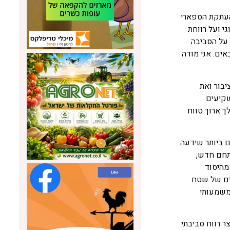
 העתקת הספארי
י ועל רווחת
 על הסביבה
אים. אני מודה
יבור ואת
שקיעים
ך ארוך טווח
 ביותר שידעה
תחם חדש,
מהיסוד
ים של שטח
שדרוג תחבורתי משמעותי
ר רווח סביבתי