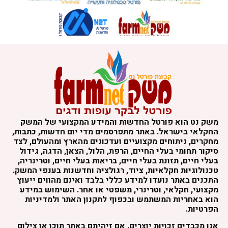
משק נט הוא פורטל החדשות והמידע המקצועי של המשק
החקלאי בישראל. באתר מתפרסמים מדי יום חדשות, כתבות,
מחקרים, ניתוחים מקצועיים ועדכונים מהארץ ומהעולם, לצד
סיקור תחומי בעלי החיים, הרפת, הלול, הצאן, הדגה, גידול
בעלי חיים, תזונת בעלי חיים, בריאות בעלי חיים, וטרינריה,
טכנולוגיות חקלאיות, ציוד, רגולציה וחדשנות בענפי המשק.
התכנים באתר נועדו למידע כללי בלבד ואינם מהווים ייעוץ
מקצועי, חקלאי, וטרינרי, משפטי או אחר. השימוש במידע
הוא באחריות המשתמש ובכפוף לתקנון האתר ולמדיניות
הפרטיות.
אנו מכבדים זכויות יוצרים. אם זיהיתם באתר תוכן או צילום