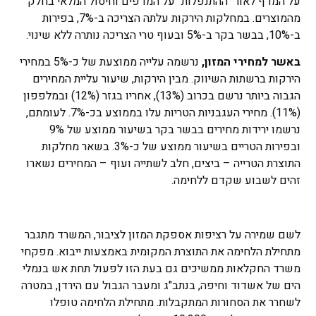
על המדף לאור "ההתנפלות" על המדפים וחיסול המלאי בחלק
מהמוצרים. במחלקות הירקות עלתה הצריכה ב-7%, בפירות
ב-10%, בבשר בקר ב-5% ובעוף טרי הצריכה נותרה ללא שינוי.
באשר למחירי המזון,
נרשמה עלייה ממוצעת של כ-5% במחירי
הירקות ברשתות השיווק. מבין הירקות, שיעור עליית המחירים
הגבוה ביותר נרשם בכרוב (13%), אחריו בגזר (12%) ובמלפפון
(11%). מחירי העגבניות הטריות עלו בממוצע בכ-7%. לעומתם,
נרשמו ירידות מחירים בבשר בקר בשיעור ממוצע של 9%
ובפירות הטריים בשיעור ממוצע של כ-3%. בשאר מחלקות
התוצרת הטרייה – ביצים, חלב לשתייה ועוף – המחירים נשארו
זהים לשבוע שקדם ללחימה.
לשם שמירה על רציפות אספקת המזון לציבור, המשרד מתגבר
מתחילת הלחימה את התוצרת המקומית באמצעות ייבוא. מפקחי
משרד החקלאות ממשיכים גם בעת הזו לפעול תחת אש בנמלי
הים של אשדוד וחיפה, בנתב"ג ומעבר הגבול עם הירדן, במטרה
לשחרר את הסחורות המתקבלות. מתחילת הלחימה טופלו