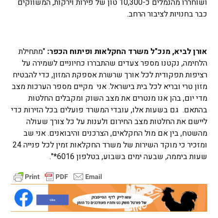
ושוחררו מהנמלים כ-10,300 טון של פירות וירקות, המשווקים
כבר בחנויות לציבור הרחב.
אורן לביא, מנכ"ל משרד החקלאות ופיתוח הכפר:
"מתחילת
הלחימה, נקטנו מספר צעדים שהתבררו כחיוניים לשמירה על
רציפות תפקודית לכל אורך שרשרת אספקת המזון, כדי להבטיח
מזון טרי ובריא לכל בית בישראל. אני מקיים מספר הערכות מצב
מדי יום, בהן אנו מנטרים את מצב השוק ומקבלים החלטות
בהתאם. גם בשעות אלו, עובדי המשרד פועלים בכל הזירות כדי
ליישם את החלטות מצב החירום ולענות על כל צורך שעולה
מהשטח, בין אם מול החקלאים, הצרכנים והיבואנים. אני שב
ומזכיר כי מוקד השירות של משרד החקלאות זמין לכל פנייה 24
שעות ביממה, שבעה ימים בשבוע, בטלפון 6016*".