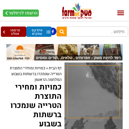
הרשמו לניוזלטר
בקר וחלב
בריאות מהחי
עופות וביצים
אינדקס
פרסמו
עסקים
אצלנו
דף הבית
»
כמויות ומחירי התוצרת
הטרייה שנמכרו ברשתות בשבוע
המלחמה הראשון
כמויות ומחירי
התוצרת
הטרייה שנמכרו
ברשתות
בשבוע