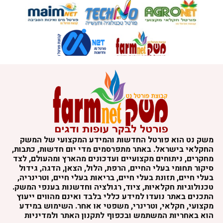
משק נט הוא פורטל החדשות והמידע המקצועי של המשק
החקלאי בישראל. באתר מתפרסמים מדי יום חדשות, כתבות,
מחקרים, ניתוחים מקצועיים ועדכונים מהארץ ומהעולם, לצד
סיקור תחומי בעלי החיים, הרפת, הלול, הצאן, הדגה, גידול
בעלי חיים, תזונת בעלי חיים, בריאות בעלי חיים, וטרינריה,
טכנולוגיות חקלאיות, ציוד, רגולציה וחדשנות בענפי המשק.
התכנים באתר נועדו למידע כללי בלבד ואינם מהווים ייעוץ
מקצועי, חקלאי, וטרינרי, משפטי או אחר. השימוש במידע
הוא באחריות המשתמש ובכפוף לתקנון האתר ולמדיניות