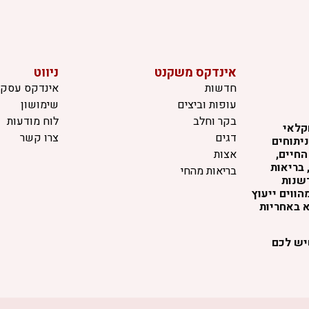
אינדקס משקנט
ניווט
חדשות
אינדקס עסקי
עופות וביצים
שימושון
בקר וחלב
לוח מודעות
קלאי
דגים
צרו קשר
יתוחים
החיים,
אצות
 בריאות
בריאות מהחי
דשנות
ווים ייעוץ
א באחריות
שיש לכם