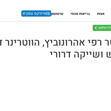
אינדקס עסקים
אצות
בריאות מהחי
שימושון
ניוזלטר
רפי אהרונוביץ, הווטרינר ד
ש ושייקה דרורי