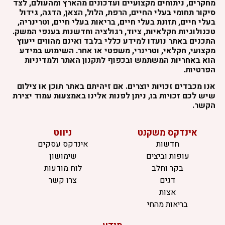
מחקרים, ניתוחים מקצועיים ועדכונים מהארץ ומהעולם, לצד
סיקור תחומי בעלי החיים, הרפת, הלול, הצאן, הדגה, גידול
בעלי חיים, תזונת בעלי חיים, בריאות בעלי חיים, וטרינריה,
טכנולוגיות חקלאיות, ציוד, רגולציה וחדשנות בענפי המשק.
התכנים באתר נועדו למידע כללי בלבד ואינם מהווים ייעוץ
מקצועי, חקלאי, וטרינרי, משפטי או אחר. השימוש במידע
הוא באחריות המשתמש ובכפוף לתקנון האתר ולמדיניות
הפרטיות.
אנו מכבדים זכויות יוצרים. אם זיהיתם באתר תוכן או צילום
שיש לכם זכויות בו, ניתן לפנות אלינו באמצעות עמוד יצירת
הקשר.
אינדקס משקנט
ניווט
חדשות
אינדקס עסקים
עופות וביצים
שימושון
בקר וחלב
לוח מודעות
דגים
צרו קשר
אצות
בריאות מהחי