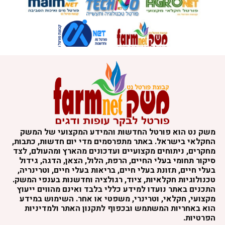
משק נט הוא פורטל החדשות והמידע המקצועי של המשק
החקלאי בישראל. באתר מתפרסמים מדי יום חדשות, כתבות,
מחקרים, ניתוחים מקצועיים ועדכונים מהארץ ומהעולם, לצד
סיקור תחומי בעלי החיים, הרפת, הלול, הצאן, הדגה, גידול
בעלי חיים, תזונת בעלי חיים, בריאות בעלי חיים, וטרינריה,
טכנולוגיות חקלאיות, ציוד, רגולציה וחדשנות בענפי המשק.
התכנים באתר נועדו למידע כללי בלבד ואינם מהווים ייעוץ
מקצועי, חקלאי, וטרינרי, משפטי או אחר. השימוש במידע
הוא באחריות המשתמש ובכפוף לתקנון האתר ולמדיניות
הפרטיות.