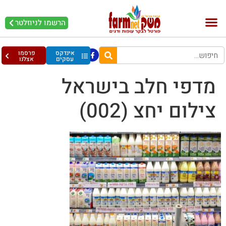
הרשמו לניוזלטר
בקר וחלב
בריאות מהחי
עופות וביצים
אינדקס
פרסמו
עסקים
אצלנו
מדפי חלב בישראל
צילום יחצ (002)