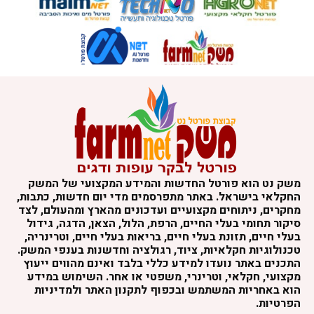
משק נט הוא פורטל החדשות והמידע המקצועי של המשק
החקלאי בישראל. באתר מתפרסמים מדי יום חדשות, כתבות,
מחקרים, ניתוחים מקצועיים ועדכונים מהארץ ומהעולם, לצד
סיקור תחומי בעלי החיים, הרפת, הלול, הצאן, הדגה, גידול
בעלי חיים, תזונת בעלי חיים, בריאות בעלי חיים, וטרינריה,
טכנולוגיות חקלאיות, ציוד, רגולציה וחדשנות בענפי המשק.
התכנים באתר נועדו למידע כללי בלבד ואינם מהווים ייעוץ
מקצועי, חקלאי, וטרינרי, משפטי או אחר. השימוש במידע
הוא באחריות המשתמש ובכפוף לתקנון האתר ולמדיניות
הפרטיות.