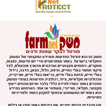
משק נט הוא פורטל החדשות והמידע המקצועי של המשק
החקלאי בישראל. באתר מתפרסמים מדי יום חדשות, כתבות,
מחקרים, ניתוחים מקצועיים ועדכונים מהארץ ומהעולם, לצד
סיקור תחומי בעלי החיים, הרפת, הלול, הצאן, הדגה, גידול
בעלי חיים, תזונת בעלי חיים, בריאות בעלי חיים, וטרינריה,
טכנולוגיות חקלאיות, ציוד, רגולציה וחדשנות בענפי המשק.
התכנים באתר נועדו למידע כללי בלבד ואינם מהווים ייעוץ
מקצועי, חקלאי, וטרינרי, משפטי או אחר. השימוש במידע
הוא באחריות המשתמש ובכפוף לתקנון האתר ולמדיניות
הפרטיות.
אנו מכבדים זכויות יוצרים. אם זיהיתם באתר תוכן או צילום