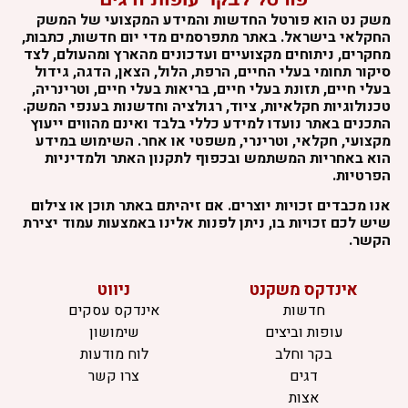
משק נט הוא פורטל החדשות והמידע המקצועי של המשק
החקלאי בישראל. באתר מתפרסמים מדי יום חדשות, כתבות,
מחקרים, ניתוחים מקצועיים ועדכונים מהארץ ומהעולם, לצד
סיקור תחומי בעלי החיים, הרפת, הלול, הצאן, הדגה, גידול
בעלי חיים, תזונת בעלי חיים, בריאות בעלי חיים, וטרינריה,
טכנולוגיות חקלאיות, ציוד, רגולציה וחדשנות בענפי המשק.
התכנים באתר נועדו למידע כללי בלבד ואינם מהווים ייעוץ
מקצועי, חקלאי, וטרינרי, משפטי או אחר. השימוש במידע
הוא באחריות המשתמש ובכפוף לתקנון האתר ולמדיניות
הפרטיות.
אנו מכבדים זכויות יוצרים. אם זיהיתם באתר תוכן או צילום
שיש לכם זכויות בו, ניתן לפנות אלינו באמצעות עמוד יצירת
הקשר.
אינדקס משקנט
ניווט
חדשות
אינדקס עסקים
עופות וביצים
שימושון
בקר וחלב
לוח מודעות
דגים
צרו קשר
אצות