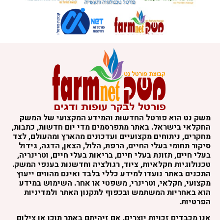
משק נט הוא פורטל החדשות והמידע המקצועי של המשק
החקלאי בישראל. באתר מתפרסמים מדי יום חדשות, כתבות,
מחקרים, ניתוחים מקצועיים ועדכונים מהארץ ומהעולם, לצד
סיקור תחומי בעלי החיים, הרפת, הלול, הצאן, הדגה, גידול
בעלי חיים, תזונת בעלי חיים, בריאות בעלי חיים, וטרינריה,
טכנולוגיות חקלאיות, ציוד, רגולציה וחדשנות בענפי המשק.
התכנים באתר נועדו למידע כללי בלבד ואינם מהווים ייעוץ
מקצועי, חקלאי, וטרינרי, משפטי או אחר. השימוש במידע
הוא באחריות המשתמש ובכפוף לתקנון האתר ולמדיניות
הפרטיות.
אנו מכבדים זכויות יוצרים. אם זיהיתם באתר תוכן או צילום