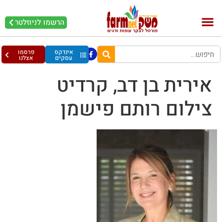
הרשמו לניוזלטר
בקר וחלב
בריאות מהחי
עופות וביצים
אינדקס
פרסמו
עסקים
אצלנו
אירית בן דב, קרדיט
צילום רותם פישמן