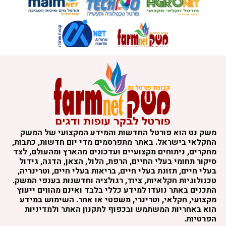
משק נט הוא פורטל החדשות והמידע המקצועי של המשק
החקלאי בישראל. באתר מתפרסמים מדי יום חדשות, כתבות,
מחקרים, ניתוחים מקצועיים ועדכונים מהארץ ומהעולם, לצד
סיקור תחומי בעלי החיים, הרפת, הלול, הצאן, הדגה, גידול
בעלי חיים, תזונת בעלי חיים, בריאות בעלי חיים, וטרינריה,
טכנולוגיות חקלאיות, ציוד, רגולציה וחדשנות בענפי המשק.
התכנים באתר נועדו למידע כללי בלבד ואינם מהווים ייעוץ
מקצועי, חקלאי, וטרינרי, משפטי או אחר. השימוש במידע
הוא באחריות המשתמש ובכפוף לתקנון האתר ולמדיניות
הפרטיות.