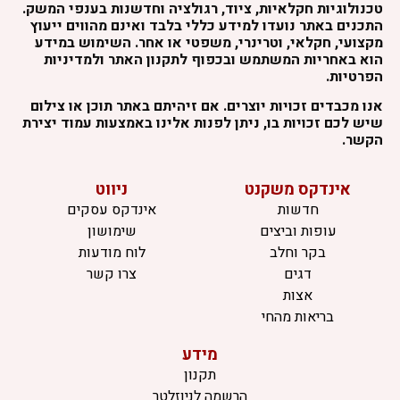
טכנולוגיות חקלאיות, ציוד, רגולציה וחדשנות בענפי המשק.
התכנים באתר נועדו למידע כללי בלבד ואינם מהווים ייעוץ
מקצועי, חקלאי, וטרינרי, משפטי או אחר. השימוש במידע
הוא באחריות המשתמש ובכפוף לתקנון האתר ולמדיניות
הפרטיות.
אנו מכבדים זכויות יוצרים. אם זיהיתם באתר תוכן או צילום
שיש לכם זכויות בו, ניתן לפנות אלינו באמצעות עמוד יצירת
הקשר.
אינדקס משקנט
ניווט
חדשות
אינדקס עסקים
עופות וביצים
שימושון
בקר וחלב
לוח מודעות
דגים
צרו קשר
אצות
בריאות מהחי
מידע
תקנון
הרשמה לניוזלטר