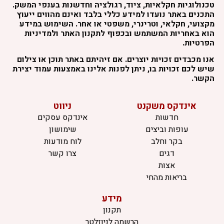
טכנולוגיות חקלאיות, ציוד, רגולציה וחדשנות בענפי המשק.
התכנים באתר נועדו למידע כללי בלבד ואינם מהווים ייעוץ
מקצועי, חקלאי, וטרינרי, משפטי או אחר. השימוש במידע
הוא באחריות המשתמש ובכפוף לתקנון האתר ולמדיניות
הפרטיות.
אנו מכבדים זכויות יוצרים. אם זיהיתם באתר תוכן או צילום
שיש לכם זכויות בו, ניתן לפנות אלינו באמצעות עמוד יצירת
הקשר.
אינדקס משקנט
ניווט
חדשות
אינדקס עסקים
עופות וביצים
שימושון
בקר וחלב
לוח מודעות
דגים
צרו קשר
אצות
בריאות מהחי
מידע
תקנון
הרשמה לניוזלטר