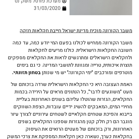
מערכת פורטל משק נט
31/03/2020
משבר הקורונה מוכיח מדינת ישראל חייבת חקלאות חזקה
משבר הקורונה ממחיש לכולנו בפעם המי יודע כמה, עד כמה
חשובה החקלאות הישראלית. כולנו מריעים לחקלאות
ולחקלאים הישראלים ומתרגשים לראות את החקלאים מספקים
תוצרת איכותית, טרייה ומגוונת לתושבי המדינה. כי גם בימים
מוטרפים ומורכבים "ימי הקורונה" יש מי שנותן
בטחון תזונתי.
האמת העצובה היא כי החקלאות הישראלית שרדה בזכותם של
מעט "משוגעים לדבר", כל הנתונים מראים על הירידה בכמות
החקלאים, הגזרות שהוטלו עליהם בשנים האחרונות בעליית
מחירי המים, המאבקים להשיג ידיים עובדות, הצפת השווקים
בייבוא והפיכת שטחים חקלאיים לשטחים עירוניים לצורך עיור
מוגבר הם רק חלק קטן מהגזרות שספגו החקלאים בשנים
האחרונות, ורק בזכותם של מעטים הרואים את העיסוק
בחקלאות כערך, נשארה כאן חקלאות המספקת את צרכי המשק