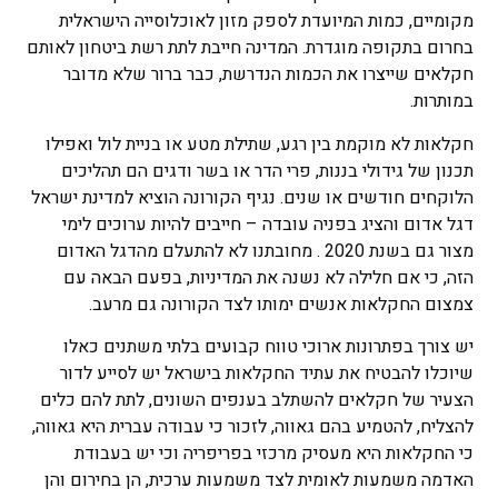
מקומיים, כמות המיועדת לספק מזון לאוכלוסייה הישראלית
בחרום בתקופה מוגדרת. המדינה חייבת לתת רשת ביטחון לאותם
חקלאים שייצרו את הכמות הנדרשת, כבר ברור שלא מדובר
במותרות.
חקלאות לא מוקמת בין רגע, שתילת מטע או בניית לול ואפילו
תכנון של גידולי בננות, פרי הדר או בשר ודגים הם תהליכים
הלוקחים חודשים או שנים. נגיף הקורונה הוציא למדינת ישראל
דגל אדום והציג בפניה עובדה – חייבים להיות ערוכים לימי
מצור גם בשנת 2020 . מחובתנו לא להתעלם מהדגל האדום
הזה, כי אם חלילה לא נשנה את המדיניות, בפעם הבאה עם
צמצום החקלאות אנשים ימותו לצד הקורונה גם מרעב.
יש צורך בפתרונות ארוכי טווח קבועים בלתי משתנים כאלו
שיוכלו להבטיח את עתיד החקלאות בישראל יש לסייע לדור
הצעיר של חקלאים להשתלב בענפים השונים, לתת להם כלים
להצליח, להטמיע בהם גאווה, לזכור כי עבודה עברית היא גאווה,
כי החקלאות היא מעסיק מרכזי בפריפריה וכי יש בעבודת
האדמה משמעות לאומית לצד משמעות ערכית, הן בחירום והן