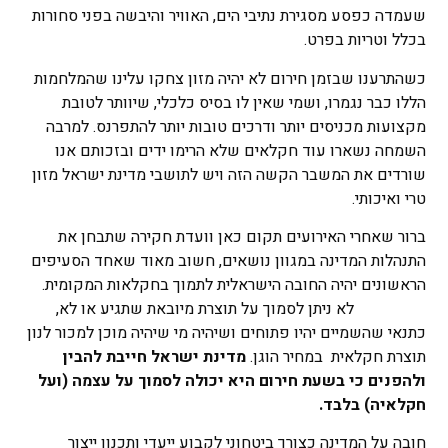
שעמדה כפסע מסגירת נתיבי הים, האוויר והיבשה בפני סחורות
בכלל וטריות בפרט.
כשהתרענו שבזמן חירום לא יהיה מזון צחקו עלינו שהמלחמות
הללו כבר נגמרו, ושמי שאין לו בסיס כלכלי, שיוותר לטובת
מקצועות מכניסים יותר ודרכים טובות יותר להתפרנס. למרבה
השמחה נשארו עוד חקלאים שלא הרימו ידים ובזכותם אנו
שורדים את המשבר הקשה הזה ויש לתושבי מדינת ישראל מזון
טרי ואיכותי.
ברור שאחרי האירועים תקום כאן וועדת חקירה שתבחן את
התנהלות המדינה במגוון נושאים, חשוב מאוד שאחד הסעיפים
הראשונים יהיה החובה הישראלית לתמוך בחקלאות המקומית.
לא ניתן לסמוך על תוצרת מיובאת שתגיע או לא,
כתנאי שהשמיים יהיו פתוחים ושיהיה מי שיהיה מוכן למכור לנון
תוצרת חקלאית במחיר הוגן.
מדינת ישראל חייבת להבין
ולהפנים כי בשעת חירום היא יכולה לסמוך על עצמה (ועל
חקלאיה) בלבד.
חובה על המדינה כצורך ביטחוני לקבוע ייעדי ותכנון ייצור