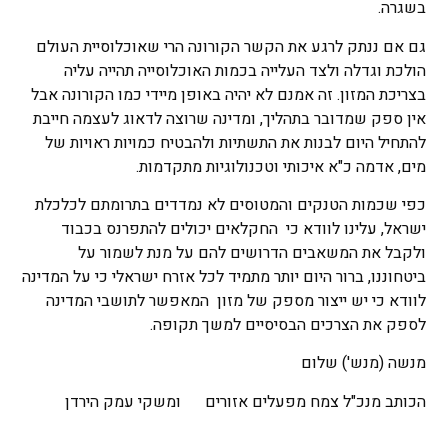
בשגרה.
גם אם ננתק לרגע את הקשר הקורונה הרי שאוכלוסיית העולם
הולכת וגדלה ולצד העלייה בכמות האוכלוסייה תהייה עליה
בצריכת המזון. זה אמנם לא יהיה באופן מיידי כמו הקורונה אבל
אין ספק שמדובר בתהליך, ומדינה שרוצה לדאוג לעצמה חייבת
להתחיל היום לבנות את התשתיות ולהבטיח כמויות ראויות של
מים, אדמה כ"א איכותי וטכנולוגיות מתקדמות.
כפי שכמות הטנקים והמטוסים לא נמדדים בתרומתם לכלכלת
ישראל, עלינו לוודא כי החקלאים יכולים להתפרנס בכבוד
ולקבל את המשאבים הדרושים להם על מנת לשמור על
ביטחוננו, ברור היום יותר מתמיד לכל אזרח ישראלי כי על המדינה
לוודא כי יש ייצור מספק של מזון המאפשר לתושבי המדינה
לספק את הצרכים הבסיסיים למשך תקופה.
מנשה (מנש') שלום
הכותב מנכ"ל צמח מפעלים אזורים ומשקי עמק הירדן