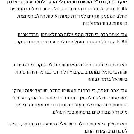
יעקב בכר, מנכ"ל התאחדות מגדלי הבקר לחלב
אמר, כי ארגון
ICAR נחשב
לבעל הכח החשוב והגדול ביותר בעולם בתעשיית
החלב
המעניק תקנים למדידת כמות ואיכות החלב המיוצרת
ברפתות עבור המחלבות.
עוד אומר בכר, כי חלק מהפעילות הבינלאומית, מרכז ארגון
ICAR
את כלל הנתונים העולמיים למידע גנטי בתחום הבקר
.
וואפה הדני סיפר בסיור בהתאחדות מגדלי הבקר, כי בצעירותו
שהה בישראל כמתנדב בקיבוץ דליה וכי כבר אז היו הרפתות
בישראל ברמה גבוהה.
עוד אמר וואפה, כי בתחום תעשיית החלב, ישראל אינה שחקן
משמעותי בשל גודלה, אך בתחום הידע והניהול המקצועי של
הרפתות הינה המובילה בעולם בתחום וכי מדענים ומדריכים
מישראל מבוקשים ברפתות בכל העולם.
וואפה ציין, כי איכות החלב הישראלי מפתיעה במצוינותה, בעיקר
לנוכח מזג האוויר החם.