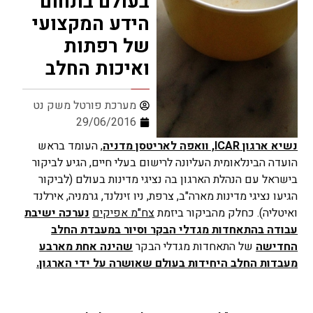
בעולם בתחום
הידע המקצועי
של רפתות
ואיכות החלב
מערכת פורטל משק נט
29/06/2016
נשיא ארגון
ICAR
, וואפה לאריטסן מדניה
, העומד בראש
הועדה הבינלאומית העליונה לרישום בעלי חיים, הגיע לביקור
בישראל עם הנהלת הארגון בה נציגי מדינות בעולם (לביקור
הגיעו נציגי מדינות מארה"ב, צרפת, ניו זינלנד, גרמניה, אירלנד
ואיטליה). כחלק מהביקור ביזמת
צח"מ אפיקים
נערכה ישיבת
עבודה בהתאחדות מגדלי הבקר וסיור במעבדת החלב
החדישה
של התאחדות מגדלי הבקר
שהינה אחת מארבע
מעבדות החלב היחידות בעולם שאושרה על ידי הארגון.