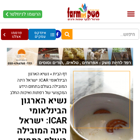
הרשמו לניוזלטר
בקר וחלב
בריאות מהחי
עופות וביצים
אינדקס
פרסמו
עסקים
אצלנו
דף הבית
»
נשיא הארגון
הבינלאומי ICAR: ישראל הינה
המובילה בעולם בתחום הידע
המקצועי של רפתות ואיכות החלב
נשיא הארגון
הבינלאומי
ICAR: ישראל
הינה המובילה