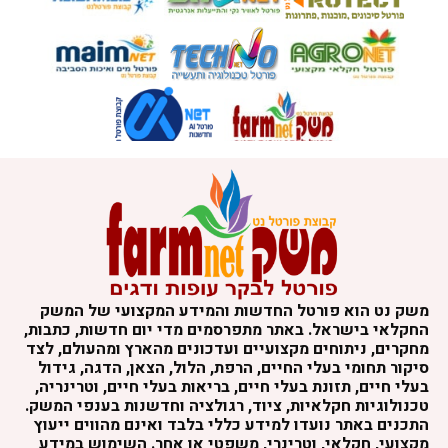
משק נט הוא פורטל החדשות והמידע המקצועי של המשק
החקלאי בישראל. באתר מתפרסמים מדי יום חדשות, כתבות,
מחקרים, ניתוחים מקצועיים ועדכונים מהארץ ומהעולם, לצד
סיקור תחומי בעלי החיים, הרפת, הלול, הצאן, הדגה, גידול
בעלי חיים, תזונת בעלי חיים, בריאות בעלי חיים, וטרינריה,
טכנולוגיות חקלאיות, ציוד, רגולציה וחדשנות בענפי המשק.
התכנים באתר נועדו למידע כללי בלבד ואינם מהווים ייעוץ
מקצועי, חקלאי, וטרינרי, משפטי או אחר. השימוש במידע