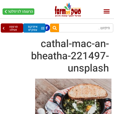
הרשמו לניוזלטר
בקר וחלב
בריאות מהחי
עופות וביצים
אינדקס
פרסמו
עסקים
אצלנו
cathal-mac-an-
bheatha-221497-
unsplash