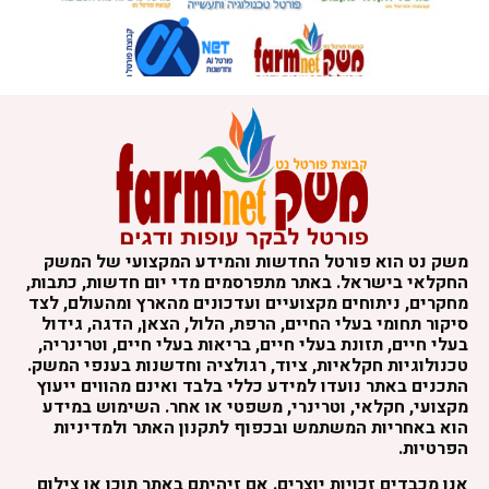
משק נט הוא פורטל החדשות והמידע המקצועי של המשק
החקלאי בישראל. באתר מתפרסמים מדי יום חדשות, כתבות,
מחקרים, ניתוחים מקצועיים ועדכונים מהארץ ומהעולם, לצד
סיקור תחומי בעלי החיים, הרפת, הלול, הצאן, הדגה, גידול
בעלי חיים, תזונת בעלי חיים, בריאות בעלי חיים, וטרינריה,
טכנולוגיות חקלאיות, ציוד, רגולציה וחדשנות בענפי המשק.
התכנים באתר נועדו למידע כללי בלבד ואינם מהווים ייעוץ
מקצועי, חקלאי, וטרינרי, משפטי או אחר. השימוש במידע
הוא באחריות המשתמש ובכפוף לתקנון האתר ולמדיניות
הפרטיות.
אנו מכבדים זכויות יוצרים. אם זיהיתם באתר תוכן או צילום