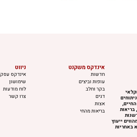
אינדקס משקנט
ניווט
חדשות
אינדקס עסקי
עופות וביצים
שימושון
בקר וחלב
לוח מודעות
קלאי
דגים
צרו קשר
יתוחים
החיים,
אצות
 בריאות
בריאות מהחי
דשנות
ווים ייעוץ
א באחריות