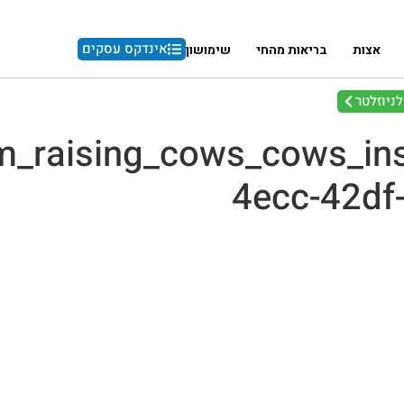
אינדקס עסקים
אצות
בריאות מהחי
שימושון
ניוזלטר
m_raising_cows_cows_in
4ecc-42df