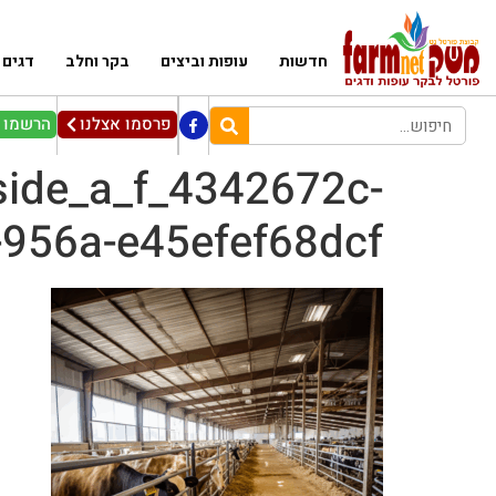
חדשות
עופות וביצים
בקר וחלב
דגים
פרסמו אצלנו
הרשמו ל
side_a_f_4342672c-
-956a-e45efef68dcf