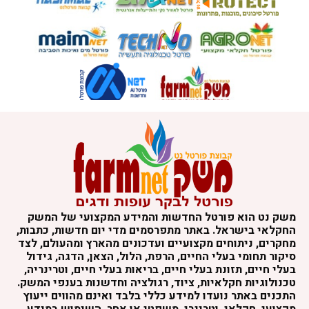
משק נט הוא פורטל החדשות והמידע המקצועי של המשק
החקלאי בישראל. באתר מתפרסמים מדי יום חדשות, כתבות,
מחקרים, ניתוחים מקצועיים ועדכונים מהארץ ומהעולם, לצד
סיקור תחומי בעלי החיים, הרפת, הלול, הצאן, הדגה, גידול
בעלי חיים, תזונת בעלי חיים, בריאות בעלי חיים, וטרינריה,
טכנולוגיות חקלאיות, ציוד, רגולציה וחדשנות בענפי המשק.
התכנים באתר נועדו למידע כללי בלבד ואינם מהווים ייעוץ
מקצועי, חקלאי, וטרינרי, משפטי או אחר. השימוש במידע