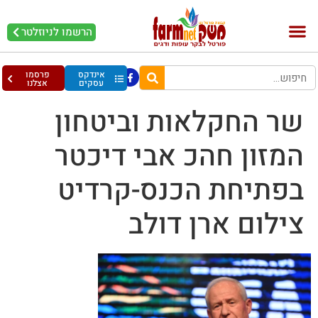
הרשמו לניוזלטר
בקר וחלב
בריאות מהחי
עופות וביצים
אינדקס
פרסמו
עסקים
אצלנו
שר החקלאות וביטחון
המזון חהכ אבי דיכטר
בפתיחת הכנס-קרדיט
צילום ארן דולב