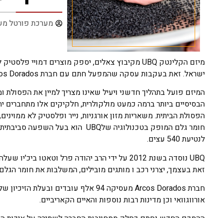
מערכת פורטל מש
מיזם הקלינטק UBQ מקיבוץ צאלים, יספק מוצרים דמו
ישראל. זאת בעקבות עסקה שהמפעל חתם עם חברת Arcos Dorados, הזכיינית הגדולה בעולם של מקדולנדס המפעילה 2,200 מסעדות.
המיזם פועל בתהליך חדשני ויעיל שאינו מצריך למיין את הפסולת 
הבסיסיים ביותר ברמה כמעט מולקולרית, חלקיקים אלו מתחברים יח
הפסולת הביתית. משאריות מזון אורגניות, נייר ופלסטיק לא ממוינים
חומר גלם המופק בטכנולוגיה שלUBQ 
לנטיעת 540 עצים.
UBQ נוסדה בשנת 2012 על ידי הרב יהודה פרל וט
זאת בעצמך, יצרני רכב ו מותגים מובילים, המשלבות את חומר הגלם 
חברת Arcos Dorados מעסיקה 94 אלף עוב
אורווגוואי וכן מדינות רבות נוספות והאיים הקאריביים.