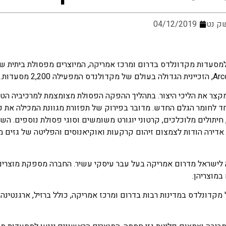
ק נט
04/12/2019
יי פלסטיק למסעדות מקדונלדס בדרום ומרכז אמריקה, המיוצרים מפסולת ביתית 
ומקצר את הליכי היצור. בתהליך ההפקה הפסולת מצומצמת למרכיביה הט
ד לחומר הגלם החדש. מדובר בפירוק של תפזורת מגוונת המכילה את כל
, חיתולים מלוכלכים, קרטוני יוגורט משומשים וסוגי פסולת נוספים. הש
הוא בעל השפעה סביבתית אדירה הודות לצמצום זיהום קרקעות ואוקיאנוסים והפליטה של גז
אטו ביכ'יו שעלה לישראל מדרום אמריקה בעל עבר עיסקי עשיר. החברה מספקת מו
במוצריהן.
דים ובעלת הזיכיון של מקדונלדס במדינות רבות בדרום ומרכז אמריקה, כולל ברזיל, ארגנטינ