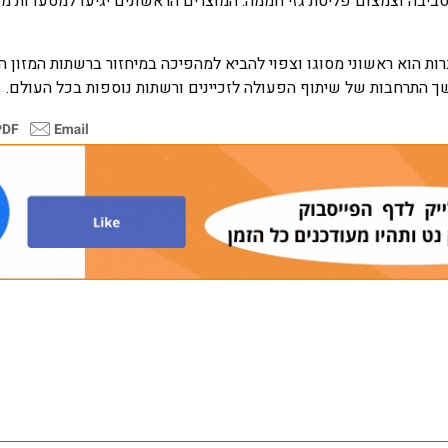
בה וצמצום פליטת גזי חממה. המוצרים הראשונים יגיעו למסעדות מ
ל ומייסד משותף של UBQ, ההסכם בין החברות הוא ראשוני מסוגו וצפוי להביא למהפיכה במיחזור ברשתות 
ך התרחבות של שיתוף הפעולה לזכיינים ורשתות נוספות בכל העולם.