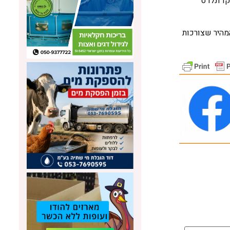
קדונלדס
המזון המהיר שצורכות