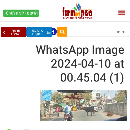
הרשמו לניוזלטר
בקר וחלב
בריאות מהחי
עופות וביצים
אינדקס
פרסמו
עסקים
אצלנו
WhatsApp Image
2024-04-10 at
00.45.04 (1)