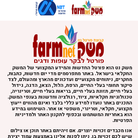
משק נט הוא פורטל החדשות והמידע המקצועי של המשק
החקלאי בישראל. באתר מתפרסמים מדי יום חדשות, כתבות,
מחקרים, ניתוחים מקצועיים ועדכונים מהארץ ומהעולם, לצד
סיקור תחומי בעלי החיים, הרפת, הלול, הצאן, הדגה, גידול
בעלי חיים, תזונת בעלי חיים, בריאות בעלי חיים, וטרינריה,
טכנולוגיות חקלאיות, ציוד, רגולציה וחדשנות בענפי המשק.
התכנים באתר נועדו למידע כללי בלבד ואינם מהווים ייעוץ
מקצועי, חקלאי, וטרינרי, משפטי או אחר. השימוש במידע
הוא באחריות המשתמש ובכפוף לתקנון האתר ולמדיניות
הפרטיות.
אנו מכבדים זכויות יוצרים. אם זיהיתם באתר תוכן או צילום
שיש לכם זכויות בו, ניתן לפנות אלינו באמצעות עמוד יצירת