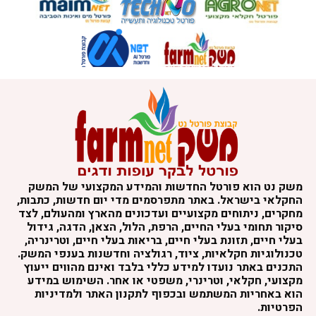
משק נט הוא פורטל החדשות והמידע המקצועי של המשק
החקלאי בישראל. באתר מתפרסמים מדי יום חדשות, כתבות,
מחקרים, ניתוחים מקצועיים ועדכונים מהארץ ומהעולם, לצד
סיקור תחומי בעלי החיים, הרפת, הלול, הצאן, הדגה, גידול
בעלי חיים, תזונת בעלי חיים, בריאות בעלי חיים, וטרינריה,
טכנולוגיות חקלאיות, ציוד, רגולציה וחדשנות בענפי המשק.
התכנים באתר נועדו למידע כללי בלבד ואינם מהווים ייעוץ
מקצועי, חקלאי, וטרינרי, משפטי או אחר. השימוש במידע
הוא באחריות המשתמש ובכפוף לתקנון האתר ולמדיניות
הפרטיות.