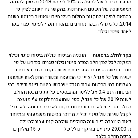
מדובר בגידול של למעלה מ-10% לעומת 2018 והמשך למגמה
המתמשכת של השנים האחרונות. בהקשר זה חשוב לציין כי
בהתאם לתיקון לתקנות מחלות בעלי חיים שאושר בכנסת בשנת
2014, כל מגדלי הבקר מחויבים בהסדר תקף לפינוי פגרי בקר
לאתר פינוי וכילוי.
בקר לחלב ברפתות –
תוכנית הביטוח כוללת ביטוח פינוי וכילוי
המקנה לכל יצרן חלב הסדר פינוי וכילוי פגרים כנדרש על פי
חוק. רכישת הביטוח מתבצעת ישירות בקנט והינה באחריות
ישירה של כל מגדל. יצויין כי המועצה ומשרד החקלאות ישתתפו
בעלויות דמי הביטוח עבור מגדל שירכוש ביטוח פינוי וכילוי. דמי
הביטוח הינם 0.4 אג' לליטר ומתבססים על נתוני מכסת החלב
לשנת 2019 של כל מגדל, כפי שהועברה לקנט ע"י מועצת
החלב. מגדל שלא ירכוש ביטוח בקנט לא יהיה מכוסה ולא יוכל
לקבל שירות של פינוי וכילוי. מדובר בביטוח משמעותי ובמיוחד
לאור העובדה כי בשנה החולפת שילמה קנט עבור למעלה
מ-29,000 פינויים בהיקף כולל של כ-15 מיליון ₪
ברפת החלב בלבד.