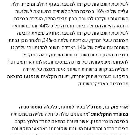
לשלושת השבועות שקדמו למשבר. בענף החלב ומוצריו, חלה
עלייה של כ-16% בצריכת החלב לשתייה בהשוואה לשלושת
השבועות שקדמו למשבר. מבין מוצרי החלב, העלייה בצריכת
החמאה הייתה הגדולה ביותר ועמדה על כ-44% יותר בהשוואה
לשלושת השבועות שקדמו למשבר. אחריה, נמצאת הגבינה
הצהובה שעל המדף, שצריכתה עלתה ב-34%, ולאחר מכן גבינת
השמנת עם עלייה של 14% בצריכה. חשוב להדגיש כי עלייה זו
בצריכת המזון המתרחשת ברשתות השיווק באה במקביל
להפחתה משמעותית של צריכה במסעדות, אולמות אירועים וכו'.
העלייה בביקוש ברשתות השיווק אינה מפצה על הירידה
בביקוש בערוצי שיווק אחרים, וישנם חקלאים שנפגעו כתוצאה
מהצמצום באפיקי השיווק.
אורי צוק-בר, סמנכ"ל בכיר למחקר, כלכלה ואסטרטגיה
במשרד החקלאות:
"מהנתונים עולה כי חלה עלייה משמעותית
בצריכת מוצרי המזון, אשר פוזרה בהתאם למדד הלחץ בקרב
הציבור הרחב וההודעות השונות שפורסמו באמצעי התקשורת.