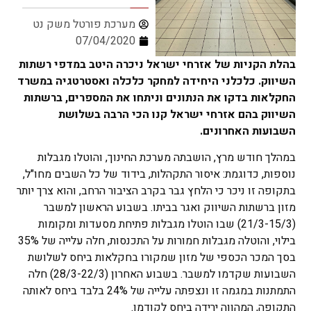
מערכת פורטל משק נט
07/04/2020
בהלת הקניות של אזרחי ישראל ניכרה היטב במדפי רשתות
השיווק. כלכלני היחידה למחקר כלכלה ואסטרטגיה במשרד
החקלאות בדקו את הנתונים וניתחו את המספרים, ברשתות
השיווק בהם אזרחי ישראל קנו הכי הרבה בשלושת
השבועות האחרונים.
במהלך חודש מרץ, הושבתה מערכת החינוך, והוטלו מגבלות
נוספות, כדוגמת: איסור התקהלות, בידוד של כל השבים מחו"ל,
בתקופה זו ניכר כי הלחץ גבר בקרב הציבור הרחב, והוא צרך יותר
מזון ברשתות השיווק ואגר בביתו. בשבוע הראשון למשבר
(21/3-15/3) שבו הוטלו מגבלות פתיחת מסעדות ומקומות
בילוי, והוטלה מגבלות חמורות על התכנסות, חלה עלייה של 35%
בסך המכר הכספי של מזון שמקורו בחקלאות ביחס לשלושת
השבועות שקדמו למשבר. בשבוע האחרון (28/3-22/3) חלה
התמתנות במגמה זו ונצפתה עלייה של 24% בלבד ביחס לאותה
התקופה, המהווה ירידה ביחס לקודמו.