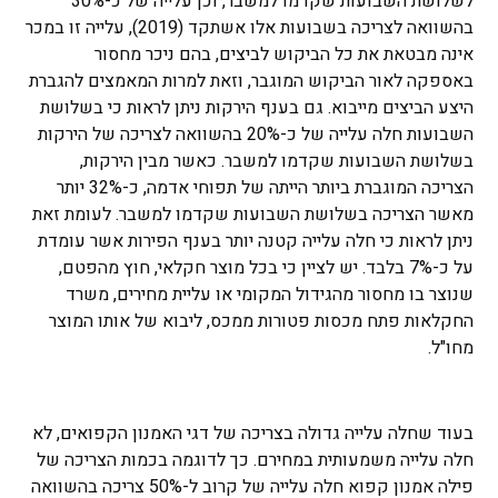
לשלושת השבועות שקדמו למשבר, וכן עלייה של כ-30%
בהשוואה לצריכה בשבועות אלו אשתקד (2019), עלייה זו במכר
אינה מבטאת את כל הביקוש לביצים, בהם ניכר מחסור
באספקה לאור הביקוש המוגבר, וזאת למרות המאמצים להגברת
היצע הביצים מייבוא. גם בענף הירקות ניתן לראות כי בשלושת
השבועות חלה עלייה של כ-20% בהשוואה לצריכה של הירקות
בשלושת השבועות שקדמו למשבר. כאשר מבין הירקות,
הצריכה המוגברת ביותר הייתה של תפוחי אדמה, כ-32% יותר
מאשר הצריכה בשלושת השבועות שקדמו למשבר. לעומת זאת
ניתן לראות כי חלה עלייה קטנה יותר בענף הפירות אשר עומדת
על כ-7% בלבד. יש לציין כי בכל מוצר חקלאי, חוץ מהפטם,
שנוצר בו מחסור מהגידול המקומי או עליית מחירים, משרד
החקלאות פתח מכסות פטורות ממכס, ליבוא של אותו המוצר
מחו"ל.
בעוד שחלה עלייה גדולה בצריכה של דגי האמנון הקפואים, לא
חלה עלייה משמעותית במחירם. כך לדוגמה בכמות הצריכה של
פילה אמנון קפוא חלה עלייה של קרוב ל-50% צריכה בהשוואה