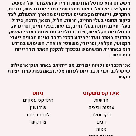
משק נט הוא פורטל החדשות והמידע המקצועי של המשק
החקלאי בישראל. באתר מתפרסמים מדי יום חדשות, כתבות,
מחקרים, ניתוחים מקצועיים ועדכונים מהארץ ומהעולם, לצד
סיקור תחומי בעלי החיים, הרפת, הלול, הצאן, הדגה, גידול
בעלי חיים, תזונת בעלי חיים, בריאות בעלי חיים, וטרינריה,
טכנולוגיות חקלאיות, ציוד, רגולציה וחדשנות בענפי המשק.
התכנים באתר נועדו למידע כללי בלבד ואינם מהווים ייעוץ
מקצועי, חקלאי, וטרינרי, משפטי או אחר. השימוש במידע
הוא באחריות המשתמש ובכפוף לתקנון האתר ולמדיניות
הפרטיות.
אנו מכבדים זכויות יוצרים. אם זיהיתם באתר תוכן או צילום
שיש לכם זכויות בו, ניתן לפנות אלינו באמצעות עמוד יצירת
הקשר.
אינדקס משקנט
ניווט
חדשות
אינדקס עסקים
עופות וביצים
שימושון
בקר וחלב
לוח מודעות
דגים
צרו קשר
אצות