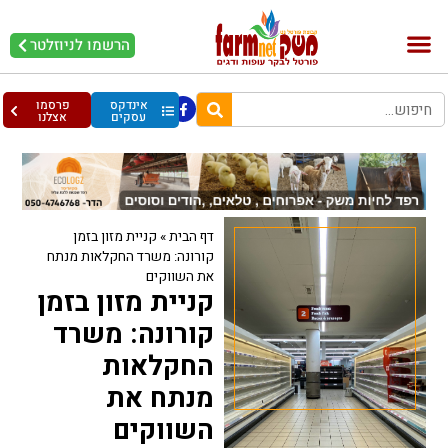
הרשמו לניוזלטר
בקר וחלב
בריאות מהחי
עופות וביצים
אינדקס
פרסמו
עסקים
אצלנו
דף הבית
»
קניית מזון בזמן
קורונה: משרד החקלאות מנתח
את השווקים
קניית מזון בזמן
קורונה: משרד
החקלאות
מנתח את
השווקים