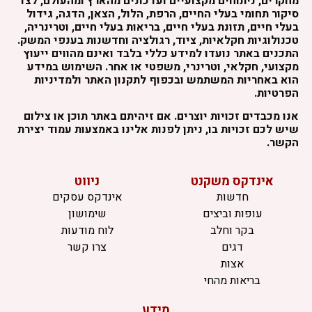
מחקרים, ניתוחים מקצועיים ועדכונים מהארץ ומהעולם, לצד
סיקור תחומי בעלי החיים, הרפת, הלול, הצאן, הדגה, גידול
בעלי חיים, תזונת בעלי חיים, בריאות בעלי חיים, וטרינריה,
טכנולוגיות חקלאיות, ציוד, רגולציה וחדשנות בענפי המשק.
התכנים באתר נועדו למידע כללי בלבד ואינם מהווים ייעוץ
מקצועי, חקלאי, וטרינרי, משפטי או אחר. השימוש במידע
הוא באחריות המשתמש ובכפוף לתקנון האתר ולמדיניות
הפרטיות.
אנו מכבדים זכויות יוצרים. אם זיהיתם באתר תוכן או צילום
שיש לכם זכויות בו, ניתן לפנות אלינו באמצעות עמוד יצירת
הקשר.
אינדקס משקנט
ניווט
חדשות
אינדקס עסקים
עופות וביצים
שימושון
בקר וחלב
לוח מודעות
דגים
צרו קשר
אצות
בריאות מהחי
מידע