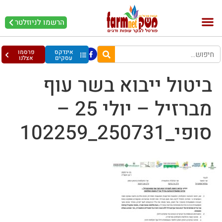
הרשמו לניוזלטר
בקר וחלב
בריאות מהחי
עופות וביצים
אינדקס
פרסמו
עסקים
אצלנו
ביטול ייבוא בשר עוף
מברזיל – יולי 25 –
סופי_250731_102259