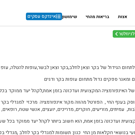
אינדקס עסקים
אצות
בריאות מהחי
שימושון
ניוזלטר
לתחום הגידול של בקר וצאן לחלב,בקר וצאן לבשר,עופות להטלה, עופות
 ומאגר ספקים גדול מתחום עופות בקר ודגים
 של האינפורמציה המקצועית ועדכונה בזמן אמת,לקהל יעד ממוקד בכל 
 בענף החי , הפורטל מהווה מקור אינפורמציה מרכזי למגדלי בקר ל
ות, עמיתים, מזריעים, חוקרים, מדריכים, יועצים, אנשי שטח, רופאים
ועית ועדכונה בזמן אמת, הוא חשוב ביותר לקהל יעד ממוקד בכל שעו
י בנושאי חקלאות מן החי כגון: תשומות למגדלי בקר לחלב ,מגדלי בק