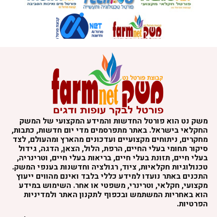
משק נט הוא פורטל החדשות והמידע המקצועי של המשק
החקלאי בישראל. באתר מתפרסמים מדי יום חדשות, כתבות,
מחקרים, ניתוחים מקצועיים ועדכונים מהארץ ומהעולם, לצד
סיקור תחומי בעלי החיים, הרפת, הלול, הצאן, הדגה, גידול
בעלי חיים, תזונת בעלי חיים, בריאות בעלי חיים, וטרינריה,
טכנולוגיות חקלאיות, ציוד, רגולציה וחדשנות בענפי המשק.
התכנים באתר נועדו למידע כללי בלבד ואינם מהווים ייעוץ
מקצועי, חקלאי, וטרינרי, משפטי או אחר. השימוש במידע
הוא באחריות המשתמש ובכפוף לתקנון האתר ולמדיניות
הפרטיות.