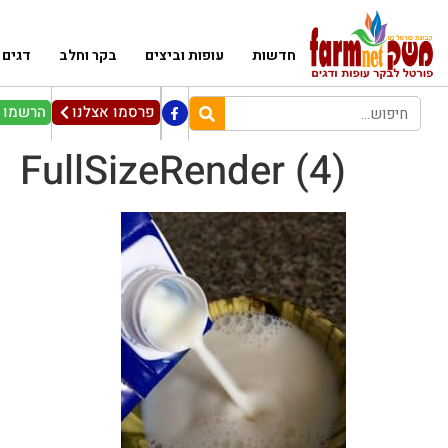
חדשות
עופות וביצים
בקר וחלב
דגים
פרסמו אצלנו
הרשמו ל
FullSizeRender (4)