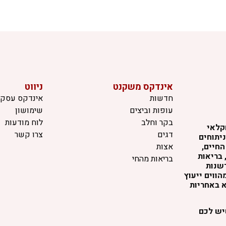
אינדקס משקנט
ניווט
חדשות
אינדקס עסקי
עופות וביצים
שימושון
בקר וחלב
לוח מודעות
קלאי
דגים
צרו קשר
יתוחים
החיים,
אצות
 בריאות
בריאות מהחי
דשנות
ווים ייעוץ
א באחריות
שיש לכם