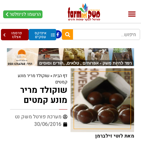
הרשמו לניוזלטר
בקר וחלב
בריאות מהחי
עופות וביצים
אינדקס
פרסמו
עסקים
אצלנו
דף הבית
»
שוקולד מריר מונע
קמטים
שוקולד מריר
מונע קמטים
מערכת פורטל משק נט
30/06/2016
מאת לוטי זילברמן