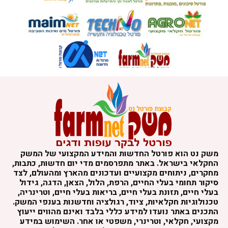
משק נט הוא פורטל החדשות והמידע המקצועי של המשק
החקלאי בישראל. באתר מתפרסמים מדי יום חדשות, כתבות,
מחקרים, ניתוחים מקצועיים ועדכונים מהארץ ומהעולם, לצד
סיקור תחומי בעלי החיים, הרפת, הלול, הצאן, הדגה, גידול
בעלי חיים, תזונת בעלי חיים, בריאות בעלי חיים, וטרינריה,
טכנולוגיות חקלאיות, ציוד, רגולציה וחדשנות בענפי המשק.
התכנים באתר נועדו למידע כללי בלבד ואינם מהווים ייעוץ
מקצועי, חקלאי, וטרינרי, משפטי או אחר. השימוש במידע