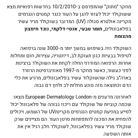
מחקר "מתוק" שהתפרסם ב-10/2/2010 בחדשות רפואיות מצא
ששוקולד יכול לעזור להגן על העור כנגד קמטים הנגרמים
מקרינה אולטרא סגולה (UV). המדובר בשוקולד מריר עשיר
בפלאבונולים
, חומר טבעי, אנטי-דלקתי, נוגד חימצון
מהצומח
.
השוקולד היה בשימוש במשך יותר מ-3000 שנה ברפואה
לטיפול בבעיות כגון תעוקת לב, דיזנטריה, עצירות, חום ומחלות
אחרות. הרפואה המודרני החלה לקחת את השוקולד ברצינות
לפני כעשור, כאשר מחקר מ-1997 מאוניברסיטת הרוורד
בארה"ב גילה שהשוקלוד עשיר בפלאבונולים, מרגיע את כלי
הדם וכתוצאה מזה מונע מחלות לב ולחץ דם גבוה.
לאחרונה מדענים מ-European Dermatology London מצאו
שכמה קוביות של שוקולד עם ריכוז גבוהה של פלאבונול יכול
לסייע במניעת קמטים הנגרמים מקרינתUV של השמש, ויכולים
להפחית את הסכנה להתפתחות סרטן העור. הם מציינים שרק
שוקולד מריר עשיר בפלאבונול, לשוקולד חלב רגיל אין את
אותה השפעה.