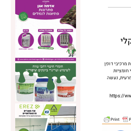
לי
 מרכיבי דופן
Buffe) ומסכך, השומר על תנאי חומציות
 במרעית, נעשה
https://ww