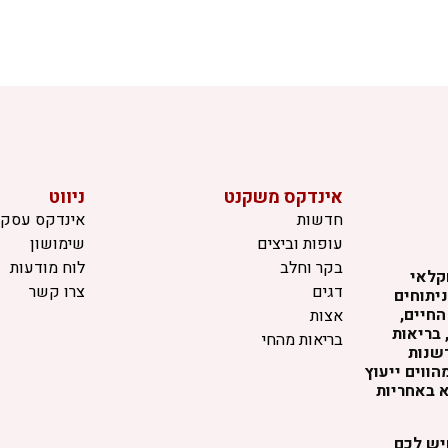
אינדקס משקנט
ניווט
חדשות
אינדקס עסקי
עופות וביצים
שימושון
בקר וחלב
לוח מודעות
קלאי
דגים
צרו קשר
יתוחים
החיים,
אצות
 בריאות
בריאות מהחי
דשנות
ווים ייעוץ
א באחריות
שיש לכם