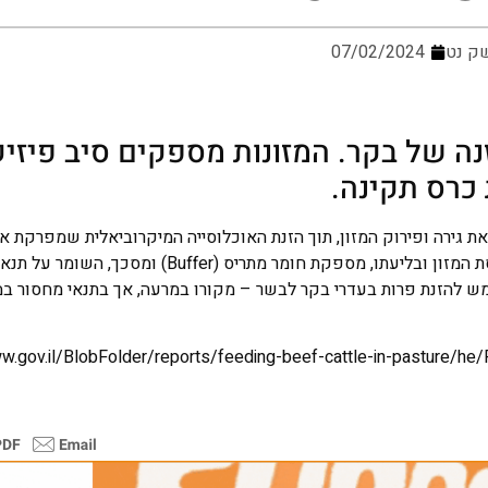
ק נט
07/02/2024
זנה של בקר. המזונות מספקים סיב פיזיק
ת גירה ופירוק המזון, תוך הזנת האוכלוסייה המיקרוביאלית שמפרקת את
התא של המזון הגס. הפרשת רוק מבלוטות הרוק בלוע, במהלך לעיסת המזון ובליעתו, מספקת חומר מתריס (r
המזון הגס, המשמש להזנת פרות בעדרי בקר לבשר – מקורו במרעה, אך בתנאי מחסור
w.gov.il/BlobFolder/reports/feeding-beef-cattle-in-pasture/he/