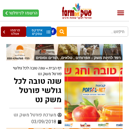
הרשמו לניוזלטר
בקר וחלב
בריאות מהחי
עופות וביצים
אינדקס
פרסמו
עסקים
אצלנו
דף הבית
»
שנה טובה לכל גולשי
פורטל משק נט
שנה טובה לכל
גולשי פורטל
משק נט
מערכת פורטל משק נט
03/09/2018