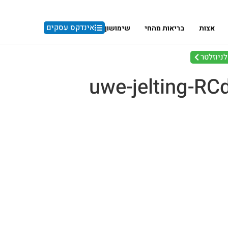
אינדקס עסקים
אצות
בריאות מהחי
שימושון
ניוזלטר
uwe-jelting-RC