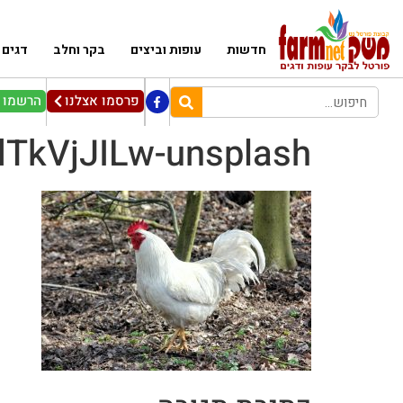
חדשות
עופות וביצים
בקר וחלב
דגים
פרסמו אצלנו
הרשמו ל
dTkVjJILw-unsplash