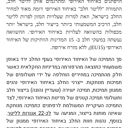
הרפתנים באיחוד האירופי ומתרגמים אותן לליטר חלב,
התמורה "לליטר חלב" באיחוד האירופי דומה מאוד למחיר
החלב בישראל, וזאת למרות שעלויות המזון לפרות לליטר
חלב, הרכיב המשמעותי ביותר בייצור חלב, בישראל יותר
מכפולות בהשוואה לעלויות באיחוד האירופי. ההשוואה
נעשתה במשקי חלב ב- 15 המדינות הוותיקות של האיחוד
האירופי (
EU15
), ללא מזרח אירופה.
סך התמיכה של האיחוד האירופי בענף החלב ירד באופן
משמעותי כתוצאה מהרפורמה במדיניות החקלאית כאשר
חלק מהתמיכה במחירים הוחלפה על ידי תשלומים של
תמיכות מנותקות. ייצרני החלב באיחוד האירופי נהנים
ממגוון תמיכות, תמיכה ישירה (שעדיין נהוגה) בייצור חלב
ותשלומי תמיכה קטנים של מדינות האיחוד האירופי, לצד
התמיכה העיקרית המשולמת לרפתנים כתמיכה מנותקת
שאינה מותנת בייצור, המגיעה עד
לכ-22 אגורות לליטר
.
בנוסף, נהנות חוות החלב באיחוד האירופי ממגוון של