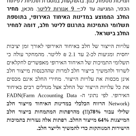
תמיכות נוספות, כגון: בהשקעות, במסגרת תוכניות לפיתוח
הכפר, המגיעה עד לכ
– 9 אגורות לליטר
. מכאן,
מחיר
החלב הממוצע במדינות האיחוד האירופי, בתוספת
תשלומי התמיכות בתרגום לליטר חלב, דומה למחיר
החלב בישראל.
עלויות הייצור של חלב באיחוד האירופי לאורך זמן יציבות
יחסית ומגיעות לכ-2 עד 2.1 ₪ לליטר. מהמחקר עולה כי
תשלומי התמיכות של האיחוד האירופי מאפשרים לחקלאים
לשרוד ולהמשיך בייצור חלב למרות שההכנסות מייצור חלב
אינן מכסות את עלויות הייצור. מחירי החלב אינם מכסים
את כל עלויות הייצור של החלב אצל מגדלים רבים באיחוד
האירופי. לפי נתוני ה-
Farm Accounting Data
(
FADN
)
Network
הרווח הכלכלי במדינות האיחוד מייצור חלב
שלילי עבור 78%(!!) מהרפתות המתמחות בייצור חלב
המייצגות 64% מייצור החלב. רפתות אלה נעזרות בתמיכות
הישירות המנותקות כדי להמשיך ולייצר חלב.