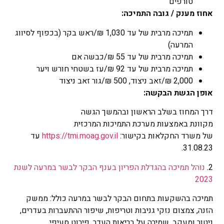
טורפים
אחוז מענק / גובה התמיכה:
תמיכה מרבית של עד 1,030 ₪/ראש בקר (בכפוף לסיווג
המרעה)
תמיכה מרבית של עד 55 ₪/כבשה אם
תמיכה מרבית של עד 92 ₪/עז בשטחי חורש ויער
2,000 ₪/זאב ניצוד, 500 ₪/גור זאב ניצוד
אופן הגשת הבקשה:
דרך המחוז בשלב הראשון ובהמשך הגשה
מקוונת באמצעות מערכת התמיכות המרכזית
של משרד החקלאות בקישור:
https://tmi.moag.gov.il
עד
31.08.23.
2.
נוהל תמיכה בהגדלת הפריון בענף הבקר לבשר במרעה לשנת
2023
תמיכה בהשקעות בתחום הבקר לבשר במרעה כולל: ממשק
הזנה, צמצום נזקי גניבות וטריפות, שיפור ההתעברות בעדרים,
ניטור ומעקב, שמירה על בריאות העדר .פירוט סעיפי