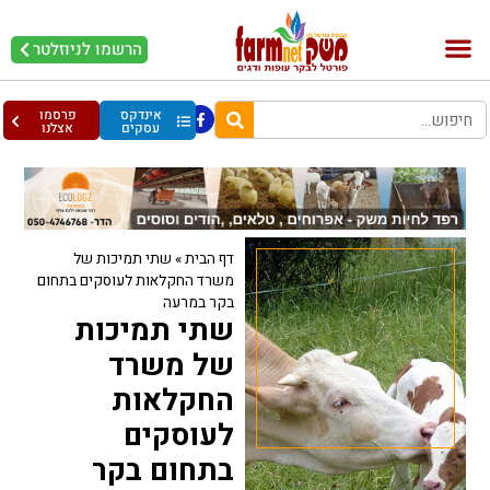
הרשמו לניוזלטר
בקר וחלב
בריאות מהחי
עופות וביצים
אינדקס
פרסמו
עסקים
אצלנו
דף הבית
»
שתי תמיכות של
משרד החקלאות לעוסקים בתחום
בקר במרעה
שתי תמיכות
של משרד
החקלאות
לעוסקים
בתחום בקר