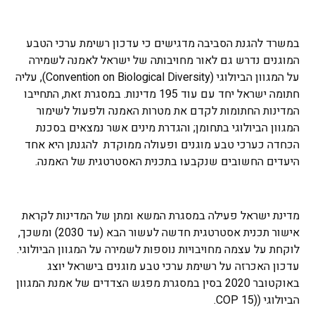
במשרד להגנת הסביבה מדגישים כי עדכון רשימת ערכי הטבע
המוגנים נדרש גם לאור מחויבותה של ישראל לאמנה לשמירה
על המגוון הביולוגי (Convention on Biological Diversity), עליה
חתומה ישראל יחד עם עוד 195 מדינות. במסגרת זאת, התחייבו
המדינות החתומות לקדם את מטרות האמנה ולפעול לשימור
המגוון הביולוגי בתחומן; והגדרת מינים אשר נמצאים בסכנת
הכחדה כערכי טבע מוגנים ופעולה ממוקדת להגנתן היא אחד
היעדים החשובים שנקבעו בתכנית האסטרטגית של האמנה.
מדינת ישראל פעילה במסגרת המשא ומתן של המדינות לקראת
אישור תכנית אסטרטגית חדשה לעשור הבא (עד 2030) ומשכך,
לוקחת על עצמה מחויבויות נוספות לשמירה על המגוון הביולוגי.
עדכון האכרזה על רשימת ערכי טבע מוגנים בישראל יוצג
באוקטובר 2020 בסין במסגרת מפגש הצדדים של אמנת המגוון
הביולוגי ((COP 15.