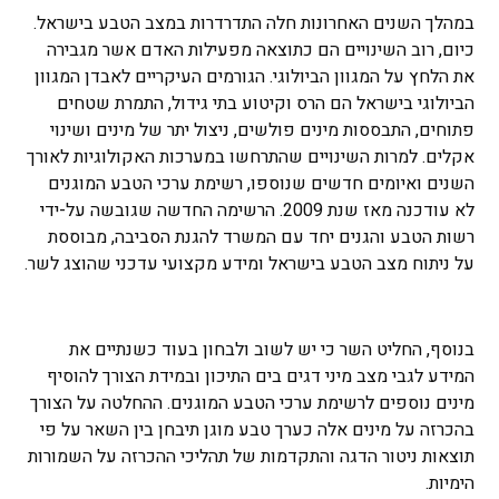
במהלך השנים האחרונות חלה התדרדרות במצב הטבע בישראל.
כיום, רוב השינויים הם כתוצאה מפעילות האדם אשר מגבירה
את הלחץ על המגוון הביולוגי. הגורמים העיקריים לאבדן המגוון
הביולוגי בישראל הם הרס וקיטוע בתי גידול, התמרת שטחים
פתוחים, התבססות מינים פולשים, ניצול יתר של מינים ושינוי
אקלים. למרות השינויים שהתרחשו במערכות האקולוגיות לאורך
השנים ואיומים חדשים שנוספו, רשימת ערכי הטבע המוגנים
לא עודכנה מאז שנת 2009. הרשימה החדשה שגובשה על-ידי
רשות הטבע והגנים יחד עם המשרד להגנת הסביבה, מבוססת
על ניתוח מצב הטבע בישראל ומידע מקצועי עדכני שהוצג לשר.
בנוסף, החליט השר כי יש לשוב ולבחון בעוד כשנתיים את
המידע לגבי מצב מיני דגים בים התיכון ובמידת הצורך להוסיף
מינים נוספים לרשימת ערכי הטבע המוגנים. ההחלטה על הצורך
בהכרזה על מינים אלה כערך טבע מוגן תיבחן בין השאר על פי
תוצאות ניטור הדגה והתקדמות של תהליכי ההכרזה על השמורות
הימיות.