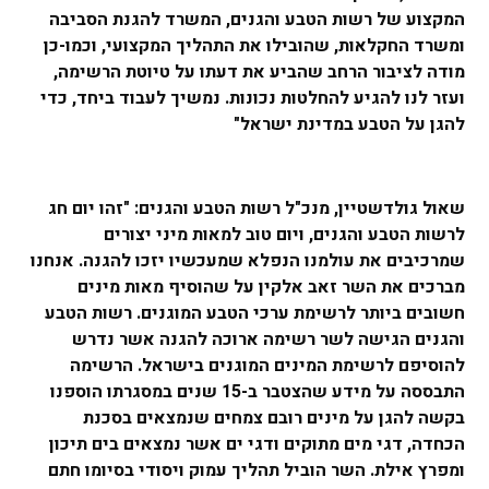
המקצוע של רשות הטבע והגנים, המשרד להגנת הסביבה
ומשרד החקלאות, שהובילו את התהליך המקצועי, וכמו-כן
מודה לציבור הרחב שהביע את דעתו על טיוטת הרשימה,
ועזר לנו להגיע להחלטות נכונות. נמשיך לעבוד ביחד, כדי
להגן על הטבע במדינת ישראל"
שאול גולדשטיין, מנכ"ל רשות הטבע והגנים: "זהו יום חג
לרשות הטבע והגנים, ויום טוב למאות מיני יצורים
שמרכיבים את עולמנו הנפלא שמעכשיו יזכו להגנה. אנחנו
מברכים את השר זאב אלקין על שהוסיף מאות מינים
חשובים ביותר לרשימת ערכי הטבע המוגנים. רשות הטבע
והגנים הגישה לשר רשימה ארוכה להגנה אשר נדרש
להוסיפם לרשימת המינים המוגנים בישראל. הרשימה
התבססה על מידע שהצטבר ב-15 שנים במסגרתו הוספנו
בקשה להגן על מינים רובם צמחים שנמצאים בסכנת
הכחדה, דגי מים מתוקים ודגי ים אשר נמצאים בים תיכון
ומפרץ אילת. השר הוביל תהליך עמוק ויסודי בסיומו חתם