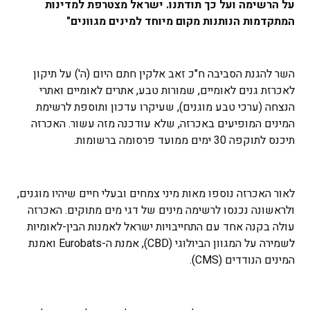
על הרשימה ועל כך תודתנו. ישראל מצטרפת למדינות
המתקדמות הנותנות מקום מיוחד למינים מגוונים"
השר להגנת הסביבה ח"כ זאב אלקין חתם היום (ה') על תיקון
לאכרזת גנים לאומיים, שמורות טבע, אתרים לאומיים ואתרי
הנצחה (ערכי טבע מוגנים), שעיקרו עדכון ותוספת לרשימת
המינים המופיעים באכרזה, שלא עודכנה מזה עשור. האכרזה
תיכנס לתוקפה 30 ימים ממועד פרסומה ברשומות.
לאור האכרזה נוספו מאות מיני צמחים ובעלי חיים שיהיו מוגנים,
ולראשונה נכנסו לרשימה מינים של דגי מים מתוקים. האכרזה
עולה בקנה אחד עם התחייבויות ישראל לאמנות הבין-לאומיות
לשמירה על המגוון הביולוגי (CBD), אמנת ה-Eurobats ואמנת
המינים הנודדים (CMS).