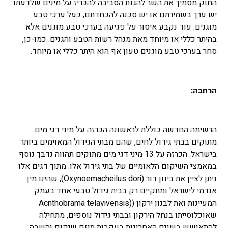
החוק מסמיך את השר להגנת הסביבה להכריז על מינים שלדעתו
יש ערך בשמירתם או יש סכנה להכחדתם, כעל ערכי טבע
מוגנים. עוד נקבע איסור על פגיעה בערכי טבע מוגנים אלא
בהיתר כללי או מיוחד מאת מנהל רשות הטבע והגנים. כמו-כן,
סחר בערכי טבע מוגנים טעון אף הוא היתר כללי או מיוחד.
הרחבה:
הרשימה החדשה כוללת לראשונה הכרזה על מיני דגי מים
מתוקים בבתי גידול לחים, שהם מבתי הגידול המאוימים ביותר
בישראל. הכרזה על 13 מיני דגי מים מתוקים תהווה נדבך נוסף
במאמצי השיקום הלאומיים של בתי גידול אלו. מתוך דגים אלו
ניתן לציין את בינון דור (Oxynoemacheilus dori), שהינו מין
אנדמי לישראל ומתקיים רק בבית גידול טבעי אחד בעמק
המעיינות ואת לבנון ירקון ((Acnthobrama telavivensis
שאוכלוסייתו בנחל הירקון ובבתי גידול נוספים, מתחילה
להתאושש בשנים האחרונות בעקבות מיזם שיקום והשבה