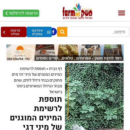
הרשמו לניוזלטר
בקר וחלב
בריאות מהחי
עופות וביצים
אינדקס
פרסמו
עסקים
אצלנו
דף הבית
»
תוספת לרשימת
המינים המוגנים של מיני דגי מים
מתוקים בבתי גידול לחים, שהם
מבתי הגידול המאוימים ביותר
בישראל
תוספת
לרשימת
המינים המוגנים
של מיני דגי