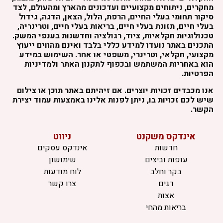
מחקרים, ניתוחים מקצועיים ועדכונים מהארץ ומהעולם, לצד
סיקור תחומי בעלי החיים, הרפת, הלול, הצאן, הדגה, גידול
בעלי חיים, תזונת בעלי חיים, בריאות בעלי חיים, וטרינריה,
טכנולוגיות חקלאיות, ציוד, רגולציה וחדשנות בענפי המשק.
התכנים באתר נועדו למידע כללי בלבד ואינם מהווים ייעוץ
מקצועי, חקלאי, וטרינרי, משפטי או אחר. השימוש במידע
הוא באחריות המשתמש ובכפוף לתקנון האתר ולמדיניות
הפרטיות.
אנו מכבדים זכויות יוצרים. אם זיהיתם באתר תוכן או צילום
שיש לכם זכויות בו, ניתן לפנות אלינו באמצעות עמוד יצירת
הקשר.
אינדקס משקנט
ניווט
חדשות
אינדקס עסקים
עופות וביצים
שימושון
בקר וחלב
לוח מודעות
דגים
צרו קשר
אצות
בריאות מהחי