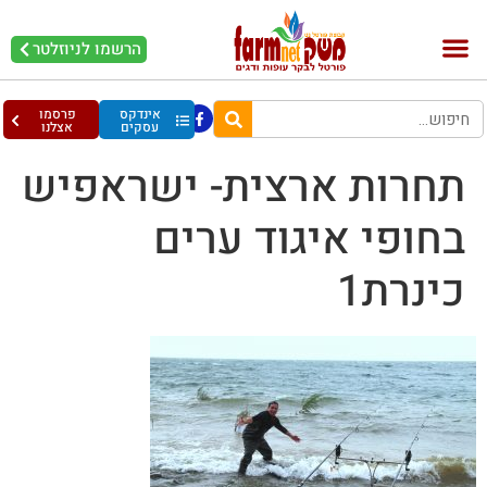
הרשמו לניוזלטר
בקר וחלב
בריאות מהחי
עופות וביצים
אינדקס
פרסמו
עסקים
אצלנו
תחרות ארצית- ישראפיש
בחופי איגוד ערים
כינרת1