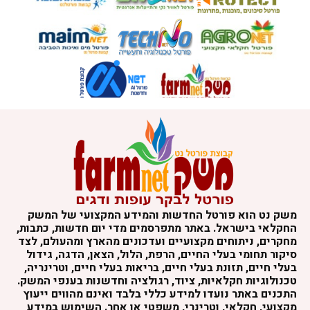
משק נט הוא פורטל החדשות והמידע המקצועי של המשק
החקלאי בישראל. באתר מתפרסמים מדי יום חדשות, כתבות,
מחקרים, ניתוחים מקצועיים ועדכונים מהארץ ומהעולם, לצד
סיקור תחומי בעלי החיים, הרפת, הלול, הצאן, הדגה, גידול
בעלי חיים, תזונת בעלי חיים, בריאות בעלי חיים, וטרינריה,
טכנולוגיות חקלאיות, ציוד, רגולציה וחדשנות בענפי המשק.
התכנים באתר נועדו למידע כללי בלבד ואינם מהווים ייעוץ
מקצועי, חקלאי, וטרינרי, משפטי או אחר. השימוש במידע