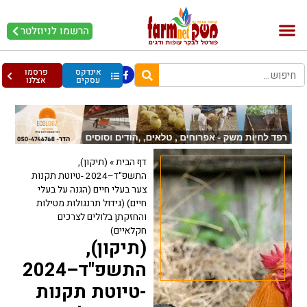
הרשמו לניוזלטר
בקר וחלב
בריאות מהחי
עופות וביצים
אינדקס
פרסמו
עסקים
אצלנו
דף הבית
»
(תיקון),
התשפ"ד–2024 -טיוטת תקנות
צער בעלי חיים (הגנה על בעלי
חיים) (גידול תרנגולות מטילות
והחזקתן בלולים לצרכים
חקלאיים)
(תיקון),
התשפ"ד–2024
-טיוטת תקנות