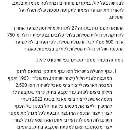
לבקשת בעל לול, במקרים מיוחדים ובהחלטה מנומקת בכתב,
להאריך את המועד האמור לתקופה נוספת שלא תעלה על
שנתיים.
ההוראה המעוגנת בתקנה 27 לתקנות מתייחסת למועד אחרון
להחזקת תרנגולות מטילות בלולי כלובים בצפיפות גדולה מ-750
או מ-600 סמ"ר לכל תרנגולת מטילה, לפי העניין, ולא למועד
ההכנסה של תרנגולות מטילות ללולים בצפיפות כאמור.
נוסח זה מעורר מספר קשיים כפי שיפורט להלן:
ענף ההטלה בישראל הוא ענף מתוכנן. בהתאם לחוק
המועצה לענף הלול (ייצור ושיווק), התשכ"ד–1963 היקף
המכסה הארצית לייצור ביצי מאכל לשיווק הוא 2,500
מיליון ביצים לשנה. עוד נקבע בחוק כי מי שנקבעה לו
מכסה אישית לייצור ביצי מאכל בשנת 2022 רשאי
להמשיך ולייצר את מכסתו כל עוד חל תכנון של הענף.
לצורך ייצור המכסה המועצה קובעת לכל מגדל את מספר
התרנגולות המטילות המרבי אותן הוא רשאי לגדל לצורך
ייצור מכסתו בהתאם למפתח שנקבע בחוק. בהתאם