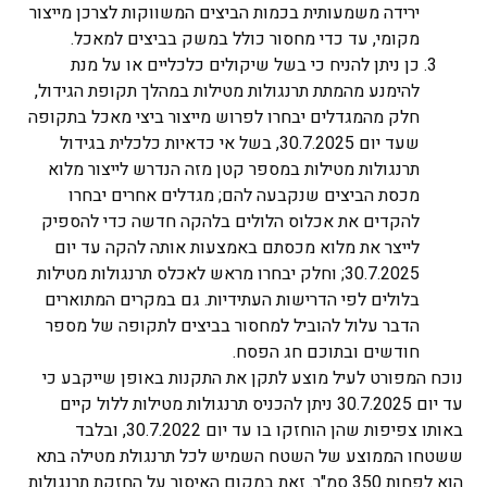
ירידה משמעותית בכמות הביצים המשווקות לצרכן מייצור
מקומי, עד כדי מחסור כולל במשק בביצים למאכל.
כן ניתן להניח כי בשל שיקולים כלכליים או על מנת
להימנע מהמתת תרנגולות מטילות במהלך תקופת הגידול,
חלק מהמגדלים יבחרו לפרוש מייצור ביצי מאכל בתקופה
שעד יום 30.7.2025, בשל אי כדאיות כלכלית בגידול
תרנגולות מטילות במספר קטן מזה הנדרש לייצור מלוא
מכסת הביצים שנקבעה להם; מגדלים אחרים יבחרו
להקדים את אכלוס הלולים בלהקה חדשה כדי להספיק
לייצר את מלוא מכסתם באמצעות אותה להקה עד יום
30.7.2025; וחלק יבחרו מראש לאכלס תרנגולות מטילות
בלולים לפי הדרישות העתידיות. גם במקרים המתוארים
הדבר עלול להוביל למחסור בביצים לתקופה של מספר
חודשים ובתוכם חג הפסח.
נוכח המפורט לעיל מוצע לתקן את התקנות באופן שייקבע כי
עד יום 30.7.2025 ניתן להכניס תרנגולות מטילות ללול קיים
באותו צפיפות שהן הוחזקו בו עד יום 30.7.2022, ובלבד
ששטחו הממוצע של השטח השמיש לכל תרנגולת מטילה בתא
הוא לפחות 350 סמ"ר. זאת במקום האיסור על החזקת תרנגולות