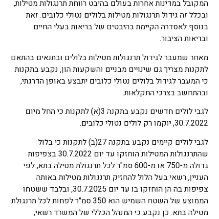
המקובל במדינות אחרות בעולם בהיבט רווחת תרנגולות מטילות,
ובכלל זה גידול תרנגולות מטילות בלולים נטולי כלובים. זאת
בנוסף לאסדרה הקיימת בהיבטים של בריאות בעלי החיים
ובריאות הציבור.
מאחר שמעבר לגידול תרנגולות מטילות בלולים ובתנאים בהתאם
לתקנות מצריך גם שינויים מבניים והשקעות הון, נקבע בתקנות
כי המעבר לגידול בלולים נטולי כלובים יתבצע באופן הדרגתי,
ובהתחשב בצרכי החקלאות.
לגבי לולים חדשים נקבע בתקנה 3(א) לתקנות כי החל מיום
30.7.2022, יוקמו רק לולים נטולי כלובים.
לגבי לולים קיימים נקבע בתקנה 27(ב) לתקנות כי בלול
שהתרנגולות המטילות הוחזקו עד יום 30.7.2022 בצפיפות
גדולה מ-750 או מ-600 סמ"ר לכל תרנגולת מטילה בתא, לפי
העניין, רשאי בעל הלול להחזיק תרנגולות מטילות באותה
צפיפות בה הן הוחזקו בו עד יום 30.7.2025, ובלבד ששטחו
הממוצע של השטח השמיש הוא 350 סמ"ר לפחות לכל תרנגולת
מטילה בתא. כן נקבע כי המנהל הכללי של המשרד רשאי,