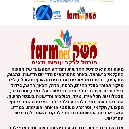
משק נט הוא פורטל החדשות והמידע המקצועי של המשק
החקלאי בישראל. באתר מתפרסמים מדי יום חדשות, כתבות,
מחקרים, ניתוחים מקצועיים ועדכונים מהארץ ומהעולם, לצד
סיקור תחומי בעלי החיים, הרפת, הלול, הצאן, הדגה, גידול
בעלי חיים, תזונת בעלי חיים, בריאות בעלי חיים, וטרינריה,
טכנולוגיות חקלאיות, ציוד, רגולציה וחדשנות בענפי המשק.
התכנים באתר נועדו למידע כללי בלבד ואינם מהווים ייעוץ
מקצועי, חקלאי, וטרינרי, משפטי או אחר. השימוש במידע
הוא באחריות המשתמש ובכפוף לתקנון האתר ולמדיניות
הפרטיות.
אנו מכבדים זכויות יוצרים. אם זיהיתם באתר תוכן או צילום