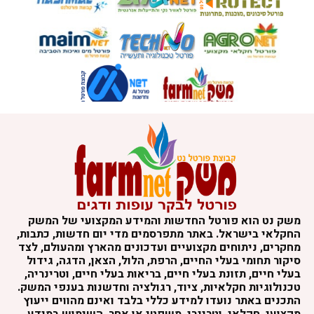
משק נט הוא פורטל החדשות והמידע המקצועי של המשק
החקלאי בישראל. באתר מתפרסמים מדי יום חדשות, כתבות,
מחקרים, ניתוחים מקצועיים ועדכונים מהארץ ומהעולם, לצד
סיקור תחומי בעלי החיים, הרפת, הלול, הצאן, הדגה, גידול
בעלי חיים, תזונת בעלי חיים, בריאות בעלי חיים, וטרינריה,
טכנולוגיות חקלאיות, ציוד, רגולציה וחדשנות בענפי המשק.
התכנים באתר נועדו למידע כללי בלבד ואינם מהווים ייעוץ
מקצועי, חקלאי, וטרינרי, משפטי או אחר. השימוש במידע