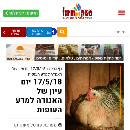
הרשמו לניוזלטר
בקר וחלב
בריאות מהחי
עופות וביצים
אינדקס
פרסמו
עסקים
אצלנו
דף הבית
»
17/5/18 יום עיון של
האגודה למדע העופות
17/5/18 יום
עיון של
האגודה למדע
העופות
מערכת פורטל משק נט